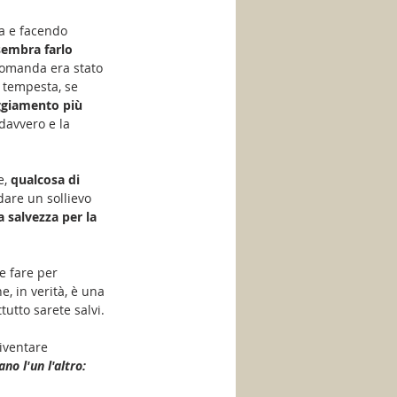
a e facendo 
 sembra farlo 
 domanda era stato 
 tempesta, se 
ggiamento più 
avvero e la 
, 
qualcosa di 
are un sollievo 
a salvezza per la 
e fare per 
e, in verità, è una 
tutto sarete salvi.
iventare 
ano l'un l'altro: 