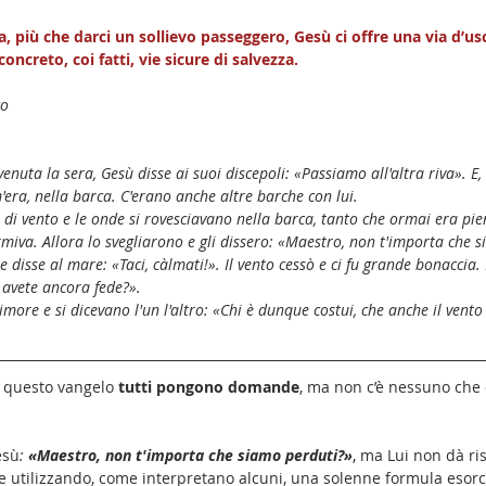
a, più che darci un sollievo passeggero, Gesù ci offre una via d’usc
ncreto, coi fatti, vie sicure di salvezza. 
co
nuta la sera, Gesù disse ai suoi discepoli: «Passiamo all'altra riva». E, 
'era, nella barca. C'erano anche altre barche con lui.
di vento e le onde si rovesciavano nella barca, tanto che ormai era pien
rmiva. Allora lo svegliarono e gli dissero: «Maestro, non t'importa che 
 e disse al mare: «Taci, càlmati!». Il vento cessò e ci fu grande bonaccia. 
avete ancora fede?».
more e si dicevano l'un l'altro: «Chi è dunque costui, che anche il vento 
 questo vangelo 
tutti pongono domande
, ma non c’è nessuno che 
esù
: 
«Maestro, non t'importa che siamo perduti?»
, ma
Lui non dà ri
e utilizzando, come interpretano alcuni, una solenne formula esorci