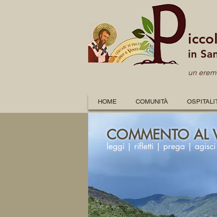
icco
in Sa
un eremo
HOME
COMUNITÀ
OSPITALI
COMMENTO AL 
leggi | rifletti | prega | agisci