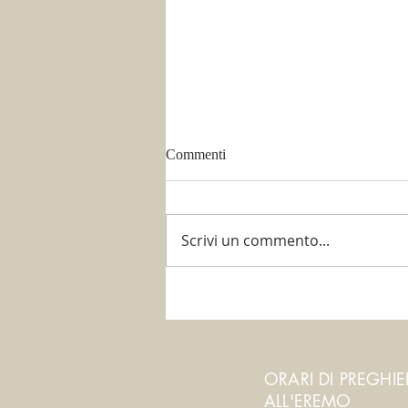
Commenti
Scrivi un commento...
È tempo di potare!
ORARI DI PREGHI
ALL'EREMO