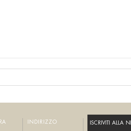
Per favore, fermatevi!
Smett
ERA
INDIRIZZO
ISCRIVITI ALLA 