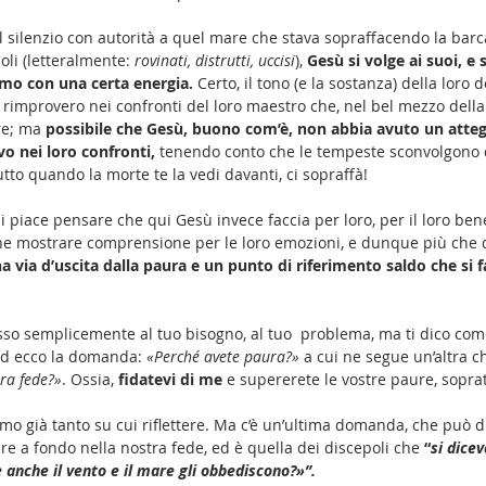
l silenzio con autorità a quel mare che stava sopraffacendo la barc
oli (letteralmente: 
rovinati, distrutti, uccisi
), 
Gesù si volge ai suoi, e
amo con una certa energia.
 Certo, il tono (e la sostanza) della loro
rimprovero nei confronti del loro maestro che, nel bel mezzo della
re; ma 
possibile che Gesù, buono com’è, non abbia avuto un atte
o nei loro confronti,
 tenendo conto che le tempeste sconvolgono d
tto quando la morte te la vedi davanti, ci sopraffà!
 piace pensare che qui Gesù invece faccia per loro, per il loro bene
he mostrare comprensione per le loro emozioni, e dunque più che d
a via d’uscita dalla paura e un punto di riferimento saldo che si f
so semplicemente al tuo bisogno, al tuo  problema, ma ti dico com
 Ed ecco la domanda: 
«Perché avete paura?» 
a cui ne segue un’altra ch
ra fede?»
. Ossia, 
fidatevi di me
 e supererete le vostre paure, soprat
mmo già tanto su cui riflettere. Ma c’è un’ultima domanda, che può d
e a fondo nella nostra fede, ed è quella dei discepoli che 
“
si dicev
 anche il vento e il mare gli obbediscono?»”.