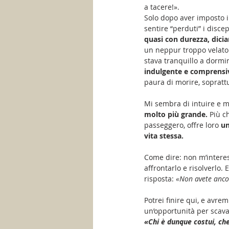
a tacere!». 
Solo dopo aver imposto i
sentire “perduti” i discep
quasi con durezza, dici
un neppur troppo velato 
stava tranquillo a dormi
indulgente e comprensiv
paura di morire, soprattu
Mi sembra di intuire e mi
molto più grande. 
Più c
passeggero, offre loro 
un
vita stessa. 
Come dire: non m’interes
affrontarlo e risolverlo.
risposta:
 «Non avete anco
Potrei finire qui, e avre
un’opportunità per scavar
«Chi è dunque costui, che