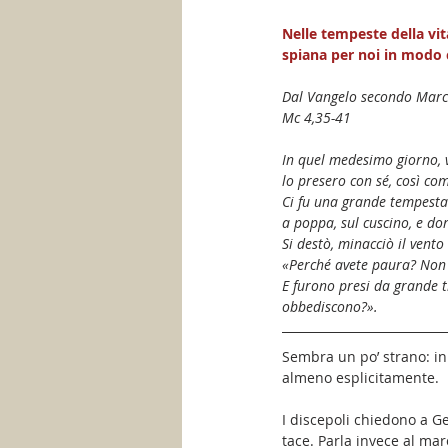
Nelle tempeste della vit
spiana per noi in modo co
Dal Vangelo secondo Mar
Mc 4,35-41
In quel medesimo giorno, ve
lo presero con sé, così com
Ci fu una grande tempesta 
a poppa, sul cuscino, e do
Si destò, minacciò il vento
«Perché avete paura? Non 
E furono presi da grande ti
obbediscono?».
Sembra un po’ strano: in
almeno esplicitamente.
I discepoli chiedono a G
tace. Parla invece al mar