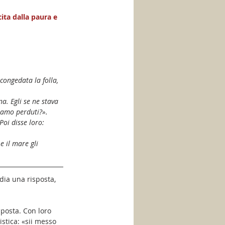
ita dalla paura e 
congedata la folla, 
a. Egli se ne stava 
siamo perduti?».
Poi disse loro: 
e il mare gli 
dia una risposta, 
sposta. Con loro 
stica: «sii messo 