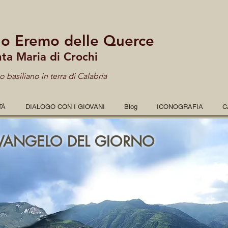
lo Eremo delle Querce
nta Maria di Crochi
 basiliano in terra di Calabria
TÀ
DIALOGO CON I GIOVANI
Blog
ICONOGRAFIA
C
VANGELO DEL GIORNO