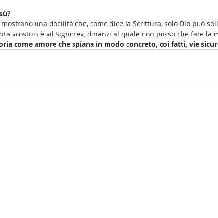
sù? 
re mostrano una docilità che, come dice la Scrittura, solo Dio può so
lora «costui» è «il Signore», dinanzi al quale non posso che fare la 
noria come amore che spiana in modo concreto, coi fatti, vie sicure