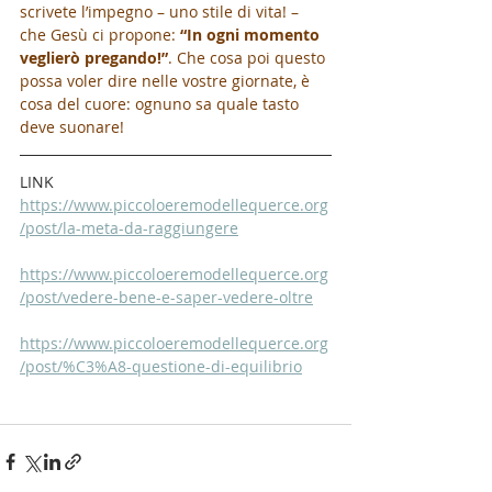
scrivete l’impegno – uno stile di vita! – 
che Gesù ci propone: 
“In ogni momento 
veglierò pregando!”
. Che cosa poi questo 
possa voler dire nelle vostre giornate, è 
cosa del cuore: ognuno sa quale tasto 
deve suonare!
LINK
https://www.piccoloeremodellequerce.org
/post/la-meta-da-raggiungere
https://www.piccoloeremodellequerce.org
/post/vedere-bene-e-saper-vedere-oltre
https://www.piccoloeremodellequerce.org
/post/%C3%A8-questione-di-equilibrio