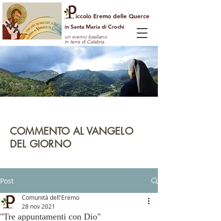
iccolo Eremo delle Querce
in Santa Maria di Crochi
un eremo basiliano
in terra di Calabria
Per guardare la vita dall'alto
e vedere il mondo con gli occhi di Dio
COMMENTO AL VANGELO
DEL GIORNO
leggi | rifletti | prega | agisci
Post
Comunità dell'Eremo
28 nov 2021
"Tre appuntamenti con Dio"