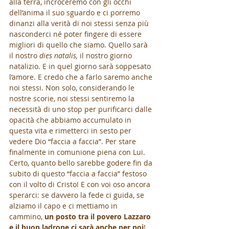
alla terra, incroceremo con gli occhi 
dell’anima il suo sguardo e ci porremo 
dinanzi alla verità di noi stessi senza più 
nasconderci né poter fingere di essere 
migliori di quello che siamo. Quello sarà 
il nostro 
dies natalis, 
il
nostro giorno 
natalizio. E in quel giorno sarà soppesato 
l’amore. E credo che a farlo saremo anche 
noi stessi. Non solo, considerando le 
nostre scorie, noi stessi sentiremo la 
necessità di uno stop per purificarci dalle 
opacità che abbiamo accumulato in 
questa vita e rimetterci in sesto per 
vedere Dio “faccia a faccia”. Per stare 
finalmente in comunione piena con Lui. 
Certo, quanto bello sarebbe godere fin da 
subito di questo “faccia a faccia” festoso 
con il volto di Cristo! E con voi oso ancora 
sperarci: se davvero la fede ci guida, se 
alziamo il capo e ci mettiamo in 
cammino, 
un posto tra il povero Lazzaro 
e il buon ladrone ci sarà anche per noi
! 