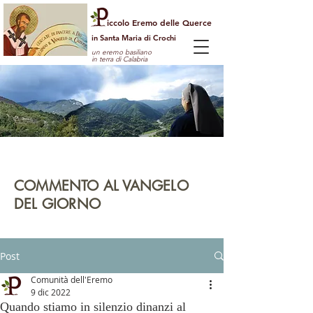
iccolo Eremo delle Querce
in Santa Maria di Crochi
un eremo basiliano
in terra di Calabria
Per guardare la vita dall'alto
e vedere il mondo con gli occhi di Dio
COMMENTO AL VANGELO
DEL GIORNO
leggi | rifletti | prega | agisci
Post
Comunità dell'Eremo
9 dic 2022
Quando stiamo in silenzio dinanzi al