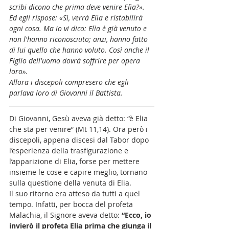
scribi dicono che prima deve venire Elìa?».
Ed egli rispose: «Sì, verrà Elìa e ristabilirà 
ogni cosa. Ma io vi dico: Elìa è già venuto e 
non l'hanno riconosciuto; anzi, hanno fatto 
di lui quello che hanno voluto. Così anche il 
Figlio dell'uomo dovrà soffrire per opera 
loro».
Allora i discepoli compresero che egli 
parlava loro di Giovanni il Battista.
Di Giovanni, Gesù aveva già detto: “è Elia 
che sta per venire” (Mt 11,14). Ora però i 
discepoli, appena discesi dal Tabor dopo 
l’esperienza della trasfigurazione e 
l’apparizione di Elia, forse per mettere 
insieme le cose e capire meglio, tornano 
sulla questione della venuta di Elia. 
Il suo ritorno era atteso da tutti a quel 
tempo. Infatti, per bocca del profeta 
Malachia, il Signore aveva detto: 
“Ecco, io 
invierò il profeta Elia prima che giunga il 