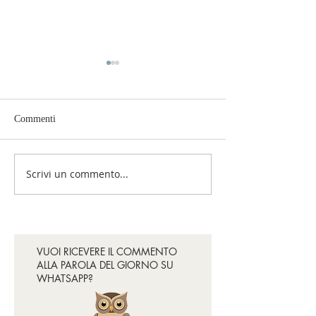
Commenti
Per favore, fermatevi!
Smetteremo di sof
Scrivi un commento...
VUOI RICEVERE IL COMMENTO
ALLA PAROLA DEL GIORNO SU
WHATSAPP?