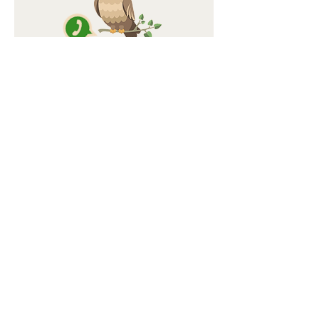
Se vuoi ricevere il post quotidiano
della Parola del giorno su WhatsApp,
compila questo modulo. Ti
inseriremo nella bacheca "La Parola
del giorno" da cui potrai scaricare il
link.
Invia