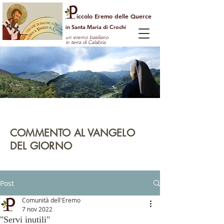
iccolo Eremo delle Querce
in Santa Maria di Crochi
un eremo basiliano
in terra di Calabria
Per guardare la vita dall'alto
e vedere il mondo con gli occhi di Dio
COMMENTO AL VANGELO
DEL GIORNO
leggi | rifletti | prega | agisci
Post
Comunità dell'Eremo
7 nov 2022
"Servi inutili"