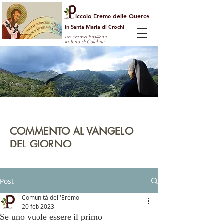
iccolo Eremo delle Querce
in Santa Maria di Crochi
un eremo basiliano
in terra di Calabria
Per guardare la vita dall'alto
e vedere il mondo con gli occhi di Dio
COMMENTO AL VANGELO
DEL GIORNO
leggi | rifletti | prega | agisci
Post
Comunità dell'Eremo
20 feb 2023
Se uno vuole essere il primo