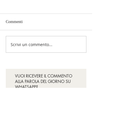
Commenti
Per favore, fermatevi!
Smetteremo di sof
Scrivi un commento...
VUOI RICEVERE IL COMMENTO
ALLA PAROLA DEL GIORNO SU
WHATSAPP?
Se vuoi ricevere il post quotidiano