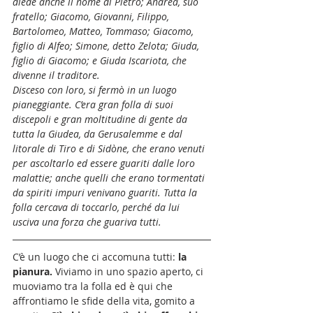
diede anche il nome di Pietro; Andrea, suo 
fratello; Giacomo, Giovanni, Filippo, 
Bartolomeo, Matteo, Tommaso; Giacomo, 
figlio di Alfeo; Simone, detto Zelota; Giuda, 
figlio di Giacomo; e Giuda Iscariota, che 
divenne il traditore.
Disceso con loro, si fermò in un luogo 
pianeggiante. C’era gran folla di suoi 
discepoli e gran moltitudine di gente da 
tutta la Giudea, da Gerusalemme e dal 
litorale di Tiro e di Sidòne, che erano venuti 
per ascoltarlo ed essere guariti dalle loro 
malattie; anche quelli che erano tormentati 
da spiriti impuri venivano guariti. Tutta la 
folla cercava di toccarlo, perché da lui 
usciva una forza che guariva tutti.
C’è un luogo che ci accomuna tutti: 
la 
pianura.
 Viviamo in uno spazio aperto, ci 
muoviamo tra la folla ed è qui che 
affrontiamo le sfide della vita, gomito a 