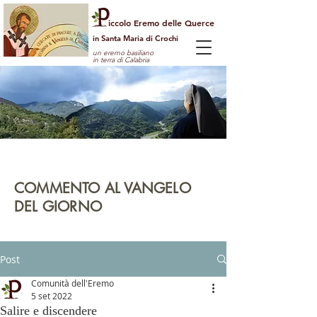
iccolo Eremo delle Querce
in Santa Maria di Crochi
un eremo basiliano
in terra di Calabria
Per guardare la vita dall'alto
e vedere il mondo con gli occhi di Dio
COMMENTO AL VANGELO
DEL GIORNO
leggi | rifletti | prega | agisci
Post
Comunità dell'Eremo
5 set 2022
Salire e discendere