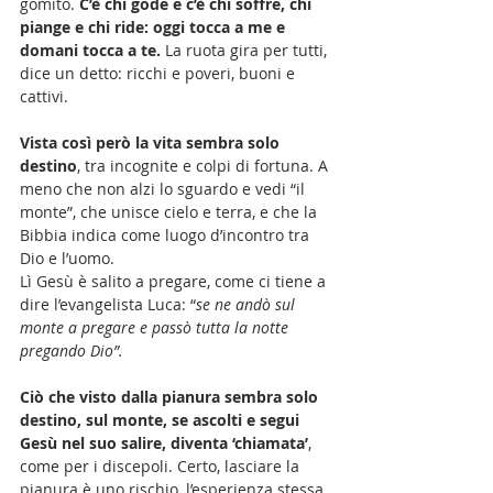
gomito. 
C’è chi gode e c’è chi soffre, chi 
piange e chi ride: oggi tocca a me e 
domani tocca a te.
 La ruota gira per tutti, 
dice un detto: ricchi e poveri, buoni e 
cattivi. 
Vista così però la vita sembra solo 
destino
, tra incognite e colpi di fortuna. A 
meno che non alzi lo sguardo e vedi “il 
monte”, che unisce cielo e terra, e che la 
Bibbia indica come luogo d’incontro tra 
Dio e l’uomo. 
Lì Gesù è salito a pregare, come ci tiene a 
dire l’evangelista Luca: “
se ne andò sul 
monte a pregare e passò tutta la notte 
pregando Dio”.
Ciò che visto dalla pianura sembra solo 
destino, sul monte, se ascolti e segui 
Gesù nel suo salire, diventa ‘chiamata’
, 
come per i discepoli. Certo, lasciare la 
pianura è uno rischio, l’esperienza stessa 