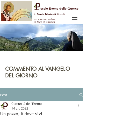
iccolo Eremo delle Querce
in Santa Maria di Crochi
un eremo basiliano
in terra di Calabria
Per guardare la vita dall'alto
e vedere il mondo con gli occhi di Dio
COMMENTO AL VANGELO
DEL GIORNO
leggi | rifletti | prega | agisci
Post
Comunità dell'Eremo
14 giu 2022
Un pozzo, lì dove vivi