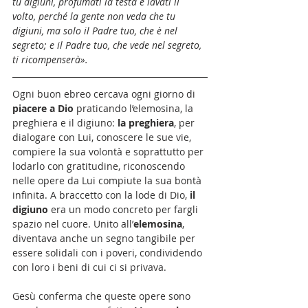
tu digiuni, profùmati la testa e làvati il 
volto, perché la gente non veda che tu 
digiuni, ma solo il Padre tuo, che è nel 
segreto; e il Padre tuo, che vede nel segreto, 
ti ricompenserà».
Ogni buon ebreo cercava ogni giorno di 
piacere a Dio 
praticando l’elemosina, la 
preghiera e il digiuno: 
la preghiera
, per 
dialogare con Lui, conoscere le sue vie, 
compiere la sua volontà e soprattutto per 
lodarlo con gratitudine, riconoscendo 
nelle opere da Lui compiute la sua bontà 
infinita. A braccetto con la lode di Dio, 
il 
digiuno
 era un modo concreto per fargli 
spazio nel cuore. Unito all’
elemosina
, 
diventava anche un segno tangibile per 
essere solidali con i poveri, condividendo 
con loro i beni di cui ci si privava. 
Gesù conferma che queste opere sono 