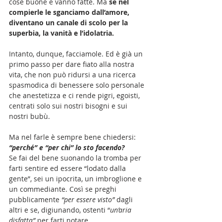
cose buone e vanno fatte. Ma 
se nel 
compierle le sganciamo dall’amore, 
diventano un canale di scolo per la 
superbia, la vanità e l’idolatria.
Intanto, dunque, facciamole. Ed è già un 
primo passo per dare fiato alla nostra 
vita, che non può ridursi a una ricerca 
spasmodica di benessere solo personale 
che anestetizza e ci rende pigri, egoisti, 
centrati solo sui nostri bisogni e sui 
nostri bubù.
Ma nel farle è sempre bene chiedersi: 
“perché” e “per chi” lo sto facendo? 
Se fai del bene suonando la tromba per 
farti sentire ed essere “lodato dalla 
gente”, sei un ipocrita, un imbroglione e 
un commediante. Così se preghi 
pubblicamente 
“per essere visto” 
dagli 
altri e se, digiunando, ostenti “
un’aria 
disfatta”
 per farti notare.