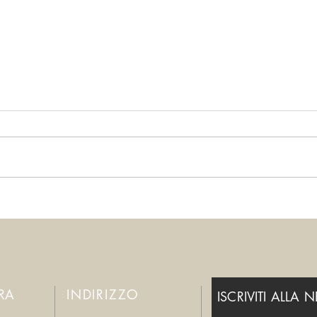
Per favore, fermatevi!
Smett
ERA
INDIRIZZO
ISCRIVITI ALLA 