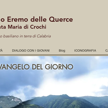
lo Eremo delle Querce
nta Maria di Crochi
 basiliano in terra di Calabria
TÀ
DIALOGO CON I GIOVANI
Blog
ICONOGRAFIA
C
VANGELO DEL GIORNO