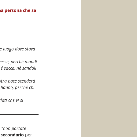
na persona che sa 
 e luogo dove stava 
messe, perché mandi 
é sacca, né sandali 
ostra pace scenderà 
e hanno, perché chi 
ati che vi si 
: “
non portate 
è secondario
 per 