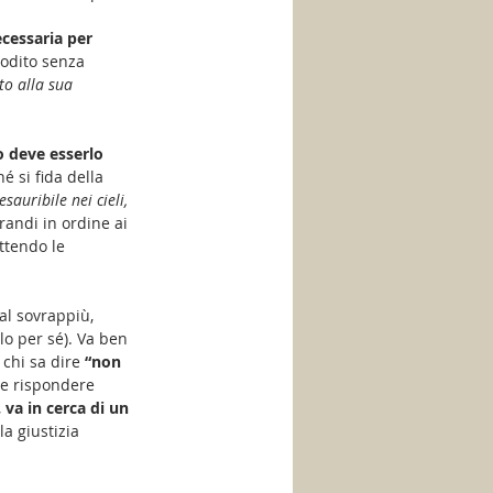
cessaria per 
todito senza 
to alla sua 
o deve esserlo 
é si fida della 
auribile nei cieli, 
grandi in ordine ai 
ttendo le 
al sovrappiù, 
o per sé). Va ben 
 chi sa dire
 “non 
 e rispondere 
 
va in cerca di un 
la giustizia 