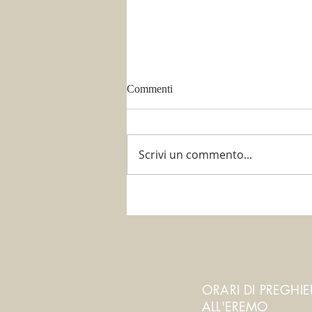
Commenti
Scrivi un commento...
È tempo di potare!
ORARI DI PREGHI
ALL'EREMO