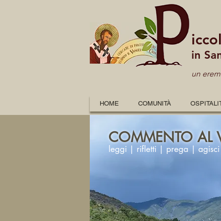
icco
in Sa
un eremo
HOME
COMUNITÀ
OSPITALI
COMMENTO AL 
leggi | rifletti | prega | agisci