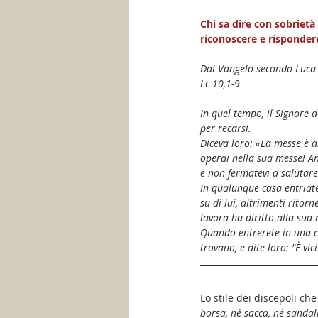
Chi sa dire con sobriet
riconoscere e rispondere 
Dal Vangelo secondo Luca
Lc 10,1-9
In quel tempo, il Signore d
per recarsi.
Diceva loro: «La messe è 
operai nella sua messe! An
e non fermatevi a salutare
In qualunque casa entriate,
su di lui, altrimenti ritor
lavora ha diritto alla sua
Quando entrerete in una cit
trovano, e dite loro: "È vic
Lo stile dei discepoli ch
borsa, né sacca, né sandali