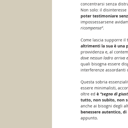
concentrarsi senza distra
Non solo: il disinteresse 
poter testimoniare senz
impossessarsene avidamen
ricompensa”
.
Come lascia supporre il t
altrimenti la sua è una p
provvidenza e, al contem
dove nessun ladro arriva 
quali bisogna essere disp
interferenze assordanti d
Questa sobria essenziali
essere minimalisti, acco
oltre ed 
è 
“segno di giust
tutto, non subito, non 
anche ai bisogni degli al
benessere autentico, di
appunto. 