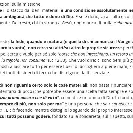
zioni sulla missione. 
e il distacco dai beni materiali 
è una condizione assolutamente ne
a ambiguità che tutto è dono di Dio
. E se è dono, va accolto e cus
te. Del resto, chi fa strada a Gesù, non manca di nulla e 
“ha dirit
esto, 
la fede, quando è matura (e quella di chi annuncia il Vangel
arola vuota), non cerca su altri/su altro le proprie sicurezze
 perch
po, cerca e vuole per sé solo 
“borse che non invecchiano, un tesoro ines
e la tignola non consuma”
 (Lc 12,33). Che vuol dire: ci sono beni più 
osti a lasciare tutto per essere liberi di accoglierli a piene mani, zi
ei tanti desideri di terra che distolgono dall’essenziale.
tà 
non riguarda certo solo le cose materiali
: non basta rinunciare 
ntentarsi di poco (che potrebbe essere una scelta fatta sempre e sol
izia prima ancora che di virtù”
, come dice un uomo di Dio. In fondo,
sempre di più, non solo per me”
 è una persona che sa riconoscere
tri. E ciò facendo, mentre distoglie lo sguardo dal proprio interesse,
 cui tutti possano godere
, fondato sulla solidarietà, sul rispetto, sul