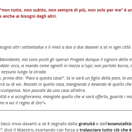
à “non tutto, non subito, non sempre di più, non solo per me” è u
anche ai bisogni degli altri. 
esignò altri settantadue e li inviò a due a due davanti a sé in ogni città
abbondante, ma sono pochi gli operai! Pregate dunque il signore della 
date: ecco, vi mando come agnelli in mezzo a lupi; non portate borsa, n
 nessuno lungo la strada.
 prima dite: "Pace a questa casa!". Se vi sarà un figlio della pace, la v
nerà su di voi. Restate in quella casa, mangiando e bevendo di quello ch
 ricompensa. Non passate da una casa all'altra.
tà e vi accoglieranno, mangiate quello che vi sarà offerto, guarite i mal
ino a voi il regno di Dio"».
e Gesù invia davanti a sé è segnato dalla 
gratuità
 e dall’
essenzialità
”, 
dice il Maestro, esortando con forza a 
tralasciare tutto ciò che 