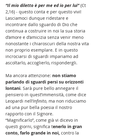
“Il mio diletto è per me ed io per lui” 
(Ct 
2,16) - questo conta e per questo vivi! 
Lasciamoci dunque ridestare e 
incontrare dallo sguardo di Dio che 
continua a costruire in noi la sua storia 
d’amore e d’amicizia senza venir meno 
nonostante i chiaroscuri della nostra vita 
non proprio esemplare. E in questo 
incrociarsi di sguardi impariamo ad 
ascoltarlo, accoglierlo, rispondergli. 
Ma ancora attenzione: 
non stiamo 
parlando di sguardi persi su orizzonti 
lontani
. Sarà pure bello annegare il 
pensiero in quest’immensità, come dice 
Leopardi nell’
Infinito, 
ma non riduciamo 
ad una pur bella poesia il nostro 
rapporto con il Signore. 
“Magnificarlo”, come già vi dicevo in 
questi giorni, significa t
enerlo in gran 
conto, farlo grande in noi,
 contro la 