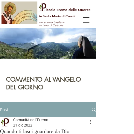
iccolo Eremo delle Querce
in Santa Maria di Crochi
un eremo basiliano
in terra di Calabria
Per guardare la vita dall'alto
e vedere il mondo con gli occhi di Dio
COMMENTO AL VANGELO
DEL GIORNO
leggi | rifletti | prega | agisci
Post
Comunità dell'Eremo
21 dic 2022
Quando ti lasci guardare da Dio