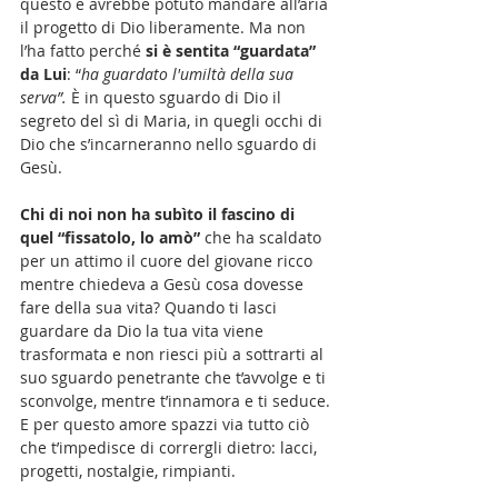
questo e avrebbe potuto mandare all’aria 
il progetto di Dio liberamente. Ma non 
l’ha fatto perché 
si è sentita “guardata” 
da Lui
: “
ha guardato l'umiltà della sua 
serva”.
 È in questo sguardo di Dio il 
segreto del sì di Maria, in quegli occhi di 
Dio che s’incarneranno nello sguardo di 
Gesù. 
Chi di noi non ha subìto il fascino di 
quel “fissatolo, lo amò” 
che ha scaldato 
per un attimo il cuore del giovane ricco 
mentre chiedeva a Gesù cosa dovesse 
fare della sua vita? Quando ti lasci 
guardare da Dio la tua vita viene 
trasformata e non riesci più a sottrarti al 
suo sguardo penetrante che t’avvolge e ti 
sconvolge, mentre t’innamora e ti seduce. 
E per questo amore spazzi via tutto ciò 
che t’impedisce di corrergli dietro: lacci, 
progetti, nostalgie, rimpianti. 