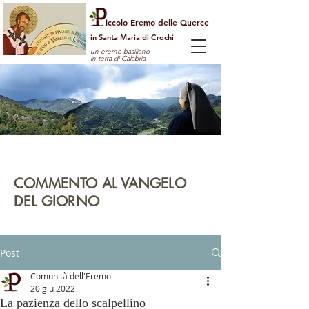
iccolo Eremo delle Querce
in Santa Maria di Crochi
un eremo basiliano
in terra di Calabria
Per guardare la vita dall'alto
e vedere il mondo con gli occhi di Dio
COMMENTO AL VANGELO
DEL GIORNO
leggi | rifletti | prega | agisci
Post
Comunità dell'Eremo
20 giu 2022
La pazienza dello scalpellino