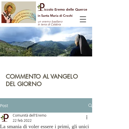
iccolo Eremo delle Querce
in Santa Maria di Crochi
un eremo basiliano
in terra di Calabria
Per guardare la vita dall'alto
e vedere il mondo con gli occhi di Dio
COMMENTO AL VANGELO
DEL GIORNO
leggi | rifletti | prega | agisci
Post
Comunità dell'Eremo
22 feb 2022
La smania di voler essere i primi, gli unici