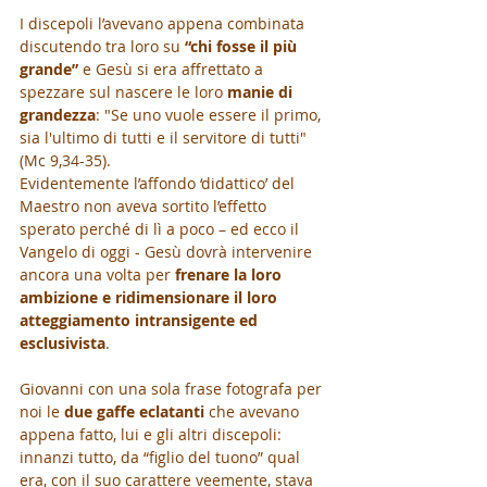
I discepoli l’avevano appena combinata 
discutendo tra loro su 
“chi fosse il più 
grande”
 e Gesù si era affrettato a 
spezzare sul nascere le loro 
manie di 
grandezza
: "Se uno vuole essere il primo, 
sia l'ultimo di tutti e il servitore di tutti" 
(Mc 9,34-35). 
Evidentemente l’affondo ‘didattico’ del 
Maestro non aveva sortito l’effetto 
sperato perché di lì a poco – ed ecco il 
Vangelo di oggi - Gesù dovrà intervenire 
ancora una volta per 
frenare la loro 
ambizione e ridimensionare il loro 
atteggiamento intransigente ed 
esclusivista
.
Giovanni con una sola frase fotografa per 
noi le 
due gaffe eclatanti 
che avevano 
appena fatto, lui e gli altri discepoli: 
innanzi tutto, da “figlio del tuono” qual 
era, con il suo carattere veemente, stava 