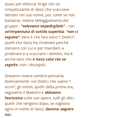
quasi per attaccar briga con un 
simpatizzante di Gesù che scacciava 
demòni nel suo nome; poi, come se non 
bastasse, motiva l’atteggiamento del 
gruppo - 
“volevamo impedirglielo”
 - con 
un’impennata di sottile superbia
: 
“non ci 
seguiva”. 
Vero è che loro sono “i Dodici”, 
quelli che Gesù ha chiamato perché 
stessero con Lui e per mandarli a 
predicare e a scacciare i demòni, ma è 
anche vero che
 è Gesù colui che va 
seguito
, non i discepoli. 
Giovanni invece sembra pensarla 
diversamente: noi Dodici che siamo “i 
vicini”, gli intimi, quelli della prima ora, 
seguiamo il Maestro e 
abbiamo 
l’esclusiva
 sulle sue opere; tutti gli altri, 
quelli che vengono dopo, se vogliono 
agire in nome di Gesù, 
devono seguire 
noi.