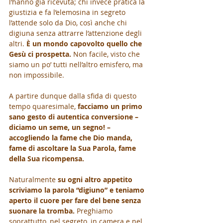
l’hanno già ricevuta; chi invece pratica la 
giustizia e fa l’elemosina in segreto 
l’attende solo da Dio, così anche chi 
digiuna senza attrarre l’attenzione degli 
altri. 
È un mondo capovolto quello che 
Gesù ci prospetta.
 Non facile, visto che 
siamo un po’ tutti nell’altro emisfero, ma 
non impossibile. 
A partire dunque dalla sfida di questo 
tempo quaresimale, 
facciamo un primo 
sano gesto di autentica conversione – 
diciamo un seme, un segno! – 
accogliendo la fame che Dio manda, 
fame di ascoltare la Sua Parola, fame 
della Sua ricompensa. 
Naturalmente 
su ogni altro appetito 
scriviamo la parola “digiuno” e teniamo 
aperto il cuore per fare del bene senza 
suonare la tromba.
 Preghiamo 
soprattutto, nel segreto, in camera e nel 