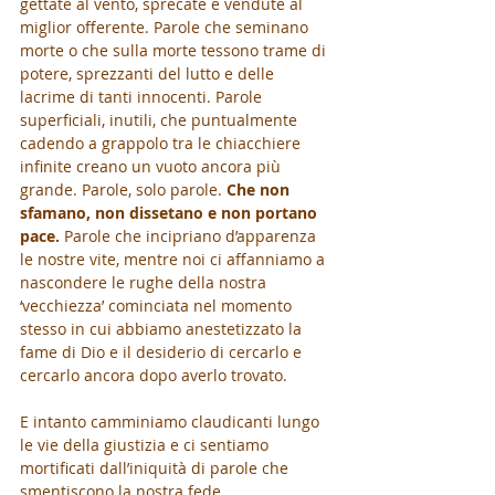
gettate al vento, sprecate e vendute al 
miglior offerente. Parole che seminano 
morte o che sulla morte tessono trame di 
potere, sprezzanti del lutto e delle 
lacrime di tanti innocenti. Parole 
superficiali, inutili, che puntualmente 
cadendo a grappolo tra le chiacchiere 
infinite creano un vuoto ancora più 
grande. Parole, solo parole. 
Che non 
sfamano, non dissetano e non portano 
pace. 
Parole che incipriano d’apparenza 
le nostre vite, mentre noi ci affanniamo a 
nascondere le rughe della nostra 
‘vecchiezza’ cominciata nel momento 
stesso in cui abbiamo anestetizzato la 
fame di Dio e il desiderio di cercarlo e 
cercarlo ancora dopo averlo trovato.
E intanto camminiamo claudicanti lungo 
le vie della giustizia e ci sentiamo 
mortificati dall’iniquità di parole che 
smentiscono la nostra fede. 