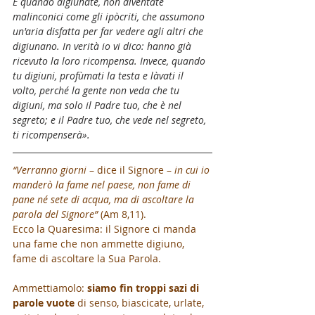
E quando digiunate, non diventate 
malinconici come gli ipòcriti, che assumono 
un'aria disfatta per far vedere agli altri che 
digiunano. In verità io vi dico: hanno già 
ricevuto la loro ricompensa. Invece, quando 
tu digiuni, profùmati la testa e làvati il 
volto, perché la gente non veda che tu 
digiuni, ma solo il Padre tuo, che è nel 
segreto; e il Padre tuo, che vede nel segreto, 
ti ricompenserà».
“Verranno giorni
 – dice il Signore – 
in cui io 
manderò la fame nel paese, non fame di 
pane né sete di acqua, ma di ascoltare la 
parola del Signore”
 (Am 8,11).
Ecco la Quaresima: il Signore ci manda 
una fame che non ammette digiuno, 
fame di ascoltare la Sua Parola.
Ammettiamolo: 
siamo fin troppi sazi di 
parole vuote
 di senso, biascicate, urlate, 