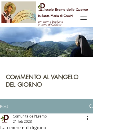
iccolo Eremo delle Querce
in Santa Maria di Crochi
un eremo basiliano
in terra di Calabria
Per guardare la vita dall'alto
e vedere il mondo con gli occhi di Dio
COMMENTO AL VANGELO
DEL GIORNO
leggi | rifletti | prega | agisci
Post
Comunità dell'Eremo
21 feb 2023
La cenere e il digiuno