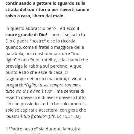
continuando a gettare lo sguardo sulla 
strada del tuo ritorno per riaverti sano e 
salvo a casa, libero dal male.
In questo abbraccio però – ed ecco 
il 
cuore grande di Dio!
 – non ci sei solo tu. 
Dio è padre “nostro” e ce lo ricorda 
quando, come il fratello maggiore della 
parabola, noi ci ostiniamo a dire “tuo 
figlio” e non “mio fratello”, e lasciamo che 
prevalga la rabbia sul perdono. A quel 
punto è Dio che esce di casa, ci 
raggiunge nei nostri malanimi, e viene a 
pregarci: “
Figlio, tu sei sempre con me e 
tutto ciò che è mio è tuo
”, "ma sentirai di 
esserlo davvero e di avere davvero tutto 
ciò che possiedo – ed io ho solo amore! – 
solo se capirai e accetterai con gioia che
“questo è tuo fratello” 
(Cfr. Lc 15,31-32).
Il “Padre nostro” sia dunque la nostra 