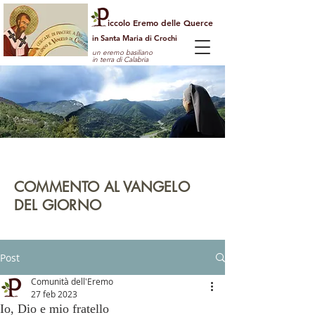
iccolo Eremo delle Querce
in Santa Maria di Crochi
un eremo basiliano
in terra di Calabria
Per guardare la vita dall'alto
e vedere il mondo con gli occhi di Dio
COMMENTO AL VANGELO
DEL GIORNO
leggi | rifletti | prega | agisci
Post
Comunità dell'Eremo
27 feb 2023
Io, Dio e mio fratello