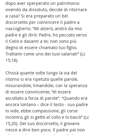
dopo aver sperperato un patrimonio 
vivendo da dissoluto, decide di ritornare 
a casa? Si era preparato un bel 
discorsetto per convincere il padre a 
riaccoglierlo: “Mi alzerò, andrò da mio 
padre e gli dirò: Padre, ho peccato verso 
il Cielo e davanti a te; non sono più 
degno di essere chiamato tuo figlio. 
Trattami come uno dei tuoi salariati” (Lc 
15,18). 
Chissà quante volte lungo la via del 
ritorno si era ripetuto quelle parole, 
misurandole, limandole, con la speranza 
di essere convincente, “di essere 
ascoltato a forza di parole”. “Quando era 
ancora lontano – dice il testo - suo padre 
lo vide, ebbe compassione, gli corse 
incontro, gli si gettò al collo e lo baciò” (Lc 
15,20). Del suo discorsetto, il giovane 
riesce a dire ben poco. Il padre poi non 