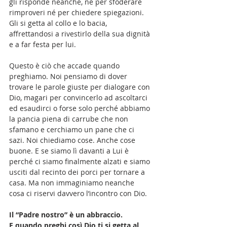
gli risponde neanche, né per sfoderare 
rimproveri né per chiedere spiegazioni. 
Gli si getta al collo e lo bacia, 
affrettandosi a rivestirlo della sua dignità 
e a far festa per lui.
Questo è ciò che accade quando 
preghiamo. Noi pensiamo di dover 
trovare le parole giuste per dialogare con 
Dio, magari per convincerlo ad ascoltarci 
ed esaudirci o forse solo perché abbiamo 
la pancia piena di carrube che non 
sfamano e cerchiamo un pane che ci 
sazi. Noi chiediamo cose. Anche cose 
buone. E se siamo lì davanti a Lui è 
perché ci siamo finalmente alzati e siamo 
usciti dal recinto dei porci per tornare a 
casa. Ma non immaginiamo neanche 
cosa ci riservi davvero l’incontro con Dio.
Il “Padre nostro” è un abbraccio. 
E quando preghi così Dio ti si getta al 