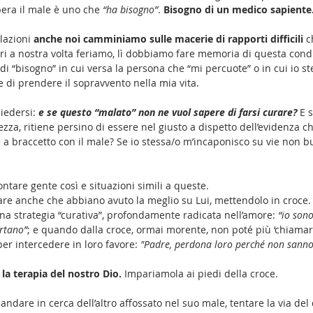
pera il male è uno che 
“ha bisogno”
. 
Bisogno di un medico sapiente
lazioni 
anche noi camminiamo sulle macerie di rapporti difficili 
c
ari a nostra volta feriamo, lì dobbiamo fare memoria di questa con
di “bisogno” in cui versa la persona che “mi percuote” o in cui io st
di prendere il sopravvento nella mia vita.
iedersi:
e se questo “malato” non ne vuol sapere di farsi curare?
E s
zza, ritiene persino di essere nel giusto a dispetto dell’evidenza ch
braccetto con il male? Se io stessa/o m’incaponisco su vie non bu
tare gente così e situazioni simili a queste. 
e anche che abbiano avuto la meglio su Lui, mettendolo in croce. 
una strategia “curativa”, profondamente radicata nell’amore: 
“io son
ertano”
; e quando dalla croce, ormai morente, non poté più ‘chiamare
 per intercedere
in loro favore: 
"Padre, perdona loro perché non sanno
 la terapia del nostro Dio.
 Impariamola ai piedi della croce. 
 andare in cerca dell’altro affossato nel suo male, tentare la via del 