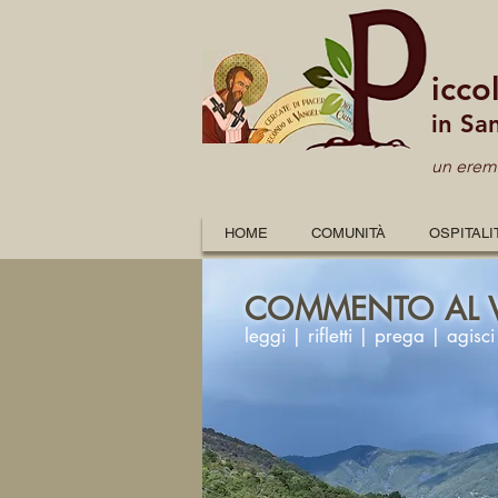
icco
in Sa
un eremo
HOME
COMUNITÀ
OSPITALI
COMMENTO AL 
leggi | rifletti | prega | agisci