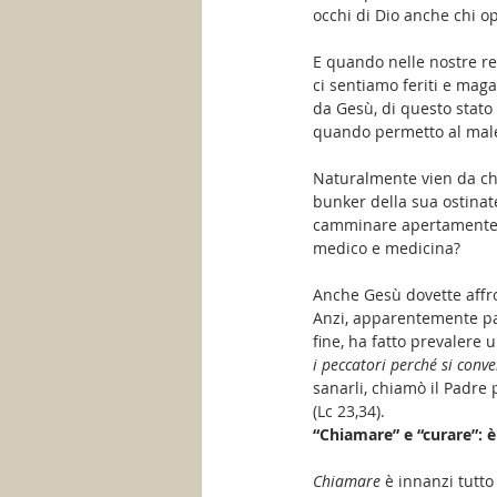
occhi di Dio anche chi o
E quando nelle nostre re
ci sentiamo feriti e mag
da Gesù, di questo stato 
quando permetto al male 
Naturalmente vien da ch
bunker della sua ostinate
camminare apertamente a 
medico e medicina?
Anche Gesù dovette affron
Anzi, apparentemente par
fine, ha fatto prevalere 
i peccatori perché si conv
sanarli, chiamò il Padre
(Lc 23,34).
“Chiamare” e “curare”: è
Chiamare
 è innanzi tutto