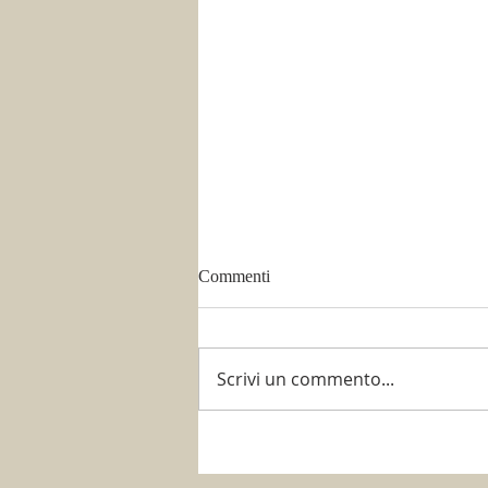
Commenti
Scrivi un commento...
È tempo di potare!