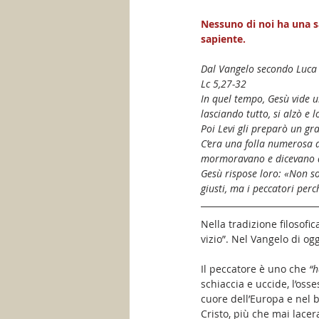
Nessuno di noi ha una sa
sapiente.
Dal Vangelo secondo Luca
Lc 5,27-32
In quel tempo, Gesù vide un
lasciando tutto, si alzò e l
Poi Levi gli preparò un gr
C’era una folla numerosa di
mormoravano e dicevano ai
Gesù rispose loro: «Non s
giusti, ma i peccatori perc
Nella tradizione filosofic
vizio”. Nel Vangelo di og
Il peccatore è uno che 
“h
schiaccia e uccide, l’oss
cuore dell’Europa e nel b
Cristo, più che mai lacer