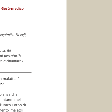
di Gesù-medico 
guimi!». Ed egli, 
o scribi 
ai peccatori?».
to a chiamare i 
a malattia è il 
co”
. 
iolenza che 
nstatando nel 
l’unico Corpo di 
mento, ma agli 