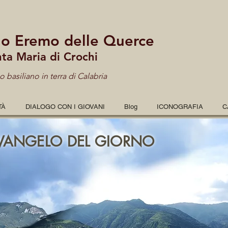
lo Eremo delle Querce
nta Maria di Crochi
 basiliano in terra di Calabria
TÀ
DIALOGO CON I GIOVANI
Blog
ICONOGRAFIA
C
VANGELO DEL GIORNO