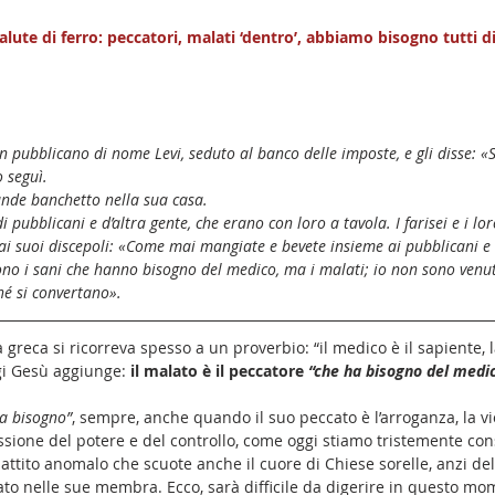
lute di ferro: peccatori, malati ‘dentro’, abbiamo bisogno tutti 
 pubblicano di nome Levi, seduto al banco delle imposte, e gli disse: «Se
o seguì.
ande banchetto nella sua casa.
 pubblicani e d’altra gente, che erano con loro a tavola. I farisei e i lor
 suoi discepoli: «Come mai mangiate e bevete insieme ai pubblicani e 
ono i sani che hanno bisogno del medico, ma i malati; io non sono venu
hé si convertano».
a greca si ricorreva spesso a un proverbio: “il medico è il sapiente, l
gi Gesù aggiunge: 
il malato è il peccatore 
“che ha bisogno del medi
a bisogno”
, sempre, anche quando il suo peccato è l’arroganza, la v
essione del potere e del controllo, come oggi stiamo tristemente co
attito anomalo che scuote anche il cuore di Chiese sorelle, anzi del
ato nelle sue membra. Ecco, sarà difficile da digerire in questo mo