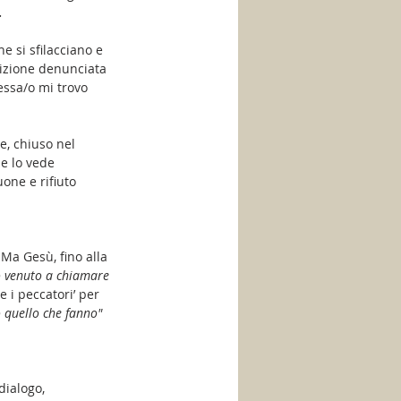
.
he si sfilacciano e 
dizione denunciata 
essa/o mi trovo 
e, chiuso nel 
e lo vede 
one e rifiuto 
Ma Gesù, fino alla 
o venuto a chiamare 
 i peccatori’ per 
 quello che fanno"
dialogo, 