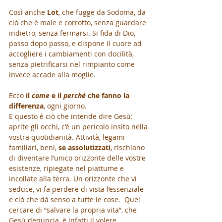
Così anche 
Lot
, che fugge da Sodoma, da 
ciò che è male e corrotto, senza guardare 
indietro, senza fermarsi. Si fida di Dio, 
passo dopo passo, e dispone il cuore ad 
accogliere i cambiamenti con docilità, 
senza pietrificarsi nel rimpianto come 
invece accade alla moglie.  
Ecco
 il 
come
 e il 
perché
 che fanno la 
differenza
, ogni giorno. 
E questo è ciò che intende dire Gesù: 
aprite gli occhi, c’è un pericolo insito nella 
vostra quotidianità. Attività, legami 
familiari, beni, 
se assolutizzati
, rischiano 
di diventare l’unico orizzonte delle vostre 
esistenze, ripiegate nel piattume e 
incollate alla terra. Un orizzonte che vi 
seduce, vi fa perdere di vista l’essenziale 
e ciò che dà senso a tutte le cose.  Quel 
cercare di “salvare la propria vita”, che 
Gesù denuncia, è infatti il volere 