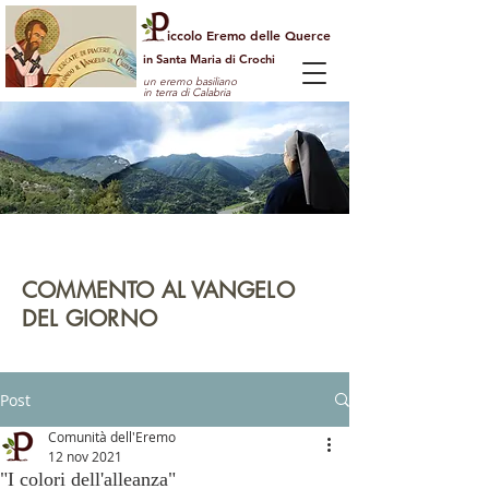
iccolo Eremo delle Querce
in Santa Maria di Crochi
un eremo basiliano
in terra di Calabria
Per guardare la vita dall'alto
e vedere il mondo con gli occhi di Dio
COMMENTO AL VANGELO
DEL GIORNO
leggi | rifletti | prega | agisci
Post
Comunità dell'Eremo
12 nov 2021
"I colori dell'alleanza"