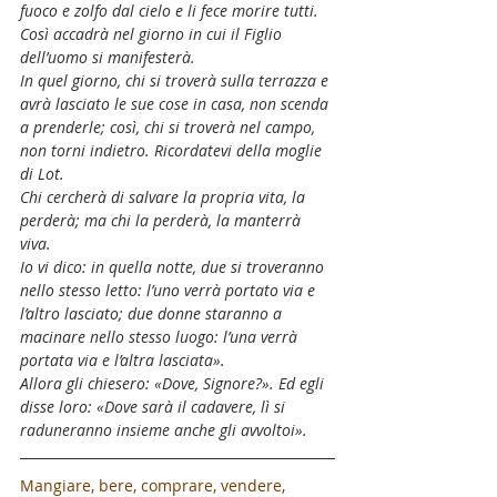
fuoco e zolfo dal cielo e li fece morire tutti. 
Così accadrà nel giorno in cui il Figlio 
dell’uomo si manifesterà.
In quel giorno, chi si troverà sulla terrazza e 
avrà lasciato le sue cose in casa, non scenda 
a prenderle; così, chi si troverà nel campo, 
non torni indietro. Ricordatevi della moglie 
di Lot.
Chi cercherà di salvare la propria vita, la 
perderà; ma chi la perderà, la manterrà 
viva.
Io vi dico: in quella notte, due si troveranno 
nello stesso letto: l’uno verrà portato via e 
l’altro lasciato; due donne staranno a 
macinare nello stesso luogo: l’una verrà 
portata via e l’altra lasciata».
Allora gli chiesero: «Dove, Signore?». Ed egli 
disse loro: «Dove sarà il cadavere, lì si 
raduneranno insieme anche gli avvoltoi».
Mangiare, bere, comprare, vendere, 