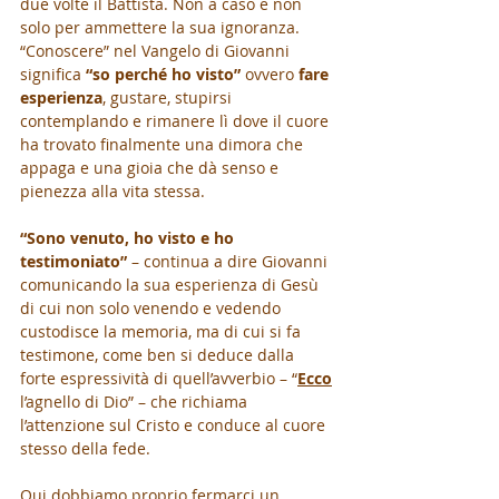
due volte il Battista. Non a caso e non 
solo per ammettere la sua ignoranza. 
“Conoscere” nel Vangelo di Giovanni 
significa 
“so perché ho visto”
 ovvero 
fare 
esperienza
, gustare, stupirsi 
contemplando e rimanere lì dove il cuore 
ha trovato finalmente una dimora che 
appaga e una gioia che dà senso e 
pienezza alla vita stessa.
“Sono venuto, ho visto e ho 
testimoniato”
 – continua a dire Giovanni 
comunicando la sua esperienza di Gesù 
di cui non solo venendo e vedendo 
custodisce la memoria, ma di cui si fa 
testimone, come ben si deduce dalla 
forte espressività di quell’avverbio – “
Ecco
l’agnello di Dio” – che richiama 
l’attenzione sul Cristo e conduce al cuore 
stesso della fede.
Qui dobbiamo proprio fermarci un 