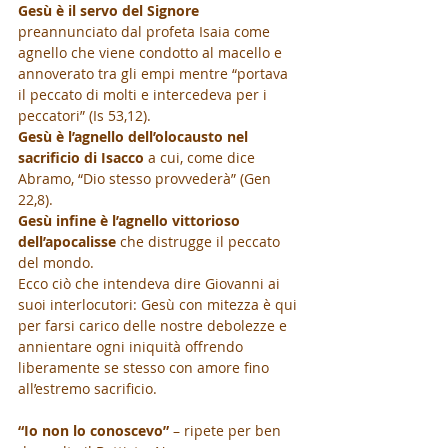
Gesù è il servo del Signore
preannunciato dal profeta Isaia come 
agnello che viene condotto al macello e 
annoverato tra gli empi mentre “portava 
il peccato di molti e intercedeva per i 
peccatori” (Is 53,12).
Gesù è l’agnello dell’olocausto nel 
sacrificio di Isacco
 a cui, come dice 
Abramo, “Dio stesso provvederà” (Gen 
22,8).
Gesù infine è l’agnello vittorioso 
dell’apocalisse
 che distrugge il peccato 
del mondo.
Ecco ciò che intendeva dire Giovanni ai 
suoi interlocutori: Gesù con mitezza è qui 
per farsi carico delle nostre debolezze e 
annientare ogni iniquità offrendo 
liberamente se stesso con amore fino 
all’estremo sacrificio.
“Io non lo conoscevo” 
– ripete per ben 