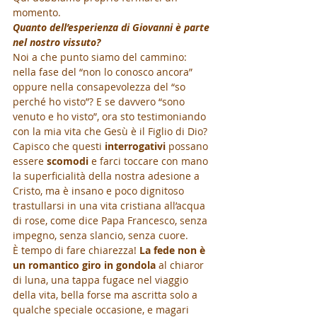
momento. 
Quanto dell’esperienza di Giovanni è parte 
nel nostro vissuto?
Noi a che punto siamo del cammino: 
nella fase del “non lo conosco ancora” 
oppure nella consapevolezza del “so 
perché ho visto”? E se davvero “sono 
venuto e ho visto”, ora sto testimoniando 
con la mia vita che Gesù è il Figlio di Dio? 
Capisco che questi 
interrogativi 
possano 
essere 
scomodi
 e farci toccare con mano 
la superficialità della nostra adesione a 
Cristo, ma è insano e poco dignitoso 
trastullarsi in una vita cristiana all’acqua 
di rose, come dice Papa Francesco, senza 
impegno, senza slancio, senza cuore.
È tempo di fare chiarezza! 
La fede non è 
un romantico giro in gondola
 al chiaror 
di luna, una tappa fugace nel viaggio 
della vita, bella forse ma ascritta solo a 
qualche speciale occasione, e magari 