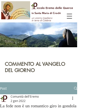
iccolo Eremo delle Querce
in Santa Maria di Crochi
un eremo basiliano
in terra di Calabria
Per guardare la vita dall'alto
e vedere il mondo con gli occhi di Dio
COMMENTO AL VANGELO
DEL GIORNO
leggi | rifletti | prega | agisci
Post
Comunità dell'Eremo
2 gen 2022
La fede non è un romantico giro in gondola