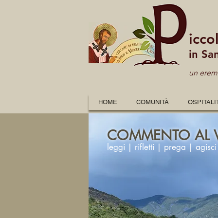
icco
in Sa
un eremo
HOME
COMUNITÀ
OSPITALI
COMMENTO AL 
leggi | rifletti | prega | agisci