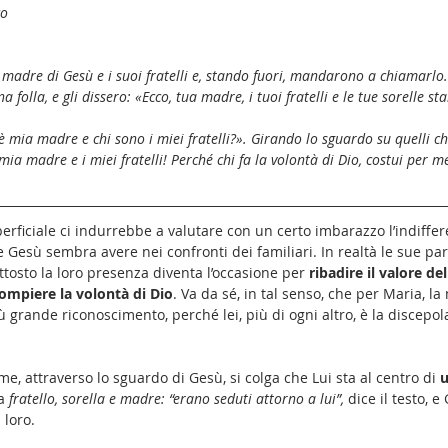
co
 madre di Gesù e i suoi fratelli e, stando fuori, mandarono a chiamarlo.
 folla, e gli dissero: «Ecco, tua madre, i tuoi fratelli e le tue sorelle sta
 è mia madre e chi sono i miei fratelli?». Girando lo sguardo su quelli c
mia madre e i miei fratelli! Perché chi fa la volontà di Dio, costui per me 
erficiale ci indurrebbe a valutare con un certo imbarazzo l’indiffer
 Gesù sembra avere nei confronti dei familiari. In realtà le sue pa
uttosto la loro presenza diventa l’occasione per 
ribadire il valore del
compiere la volontà di Dio
. Va da sé, in tal senso, che per Maria, l
ù grande riconoscimento, perché lei, più di ogni altro, è la discepo
e, attraverso lo sguardo di Gesù, si colga che Lui sta al centro di 
u
a 
fratello, sorella e madre: “erano seduti attorno a lui”, 
dice il testo, e
 loro.