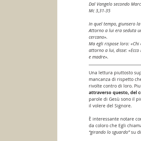
Dal Vangelo secondo Mar
Mc 3,31-35
In quel tempo, giunsero la
Attorno a lui era seduta una
cercano».
Ma egli rispose loro: «Chi
attorno a lui, disse: «Ecco 
e madre».
Una lettura piuttosto sup
mancanza di rispetto che
rivolte contro di loro. Pi
attraverso questo, del 
parole di Gesù sono il pi
il volere del Signore.
È interessante notare com
da coloro che Egli chiam
“girando lo sguardo”
 su di