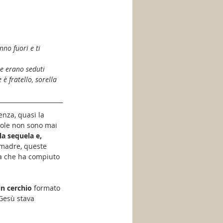
nno fuori e ti 
he erano seduti 
è fratello, sorella 
enza, quasi la 
role non sono mai 
la sequela e, 
a madre, queste 
la che ha compiuto 
n cerchio 
formato 
 Gesù stava 