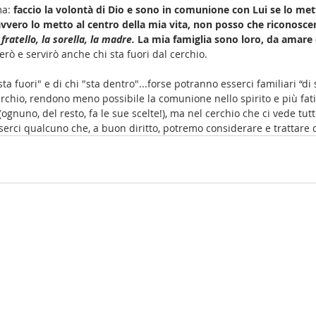
a: 
faccio la volontà di Dio e sono in comunione con Lui se lo mett
vvero lo metto al centro della mia vita, non posso che riconoscere
l fratello, la sorella, la madre. 
La mia famiglia sono loro, da amare e
rò e servirò anche chi sta fuori dal cerchio.
sta fuori" e di chi "sta dentro"...forse potranno esserci familiari “di
rchio, rendono meno possibile la comunione nello spirito e più fati
ognuno, del resto, fa le sue scelte!), ma nel cerchio che ci vede tutt
erci qualcuno che, a buon diritto, potremo considerare e trattare 