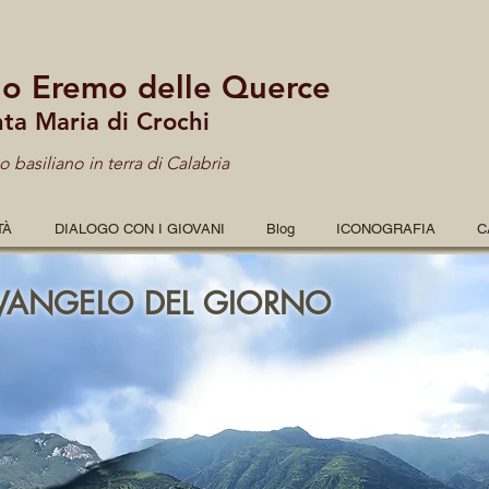
lo Eremo delle Querce
nta Maria di Crochi
 basiliano in terra di Calabria
TÀ
DIALOGO CON I GIOVANI
Blog
ICONOGRAFIA
C
VANGELO DEL GIORNO