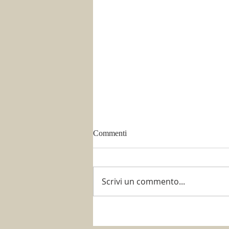
Commenti
Scrivi un commento...
È tempo di potare!