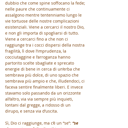
dubbio che come spine soffocano la fede; 
nelle paure che continuamente ci 
assalgono mentre tentenniamo lungo le 
vie tortuose delle nostre complicazioni 
esistenziali. Viene a cercarci il nostro Dio, 
e non gli importa di spogliarsi di tutto. 
Viene a cercarci fino a che non ci 
raggiunge tra i cocci dispersi della nostra 
fragilità, lì dove l’imprudenza, la 
cocciutaggine e l’arroganza hanno 
partorito scelte sbagliate e sprecato 
energie di bene in cerca di un’erba che 
sembrava più dolce, di uno spazio che 
sembrava più ampio e che, illudendoci, ci 
faceva sentire finalmente liberi. E invece 
stavamo solo passando da un orizzonte 
all’altro, via via sempre più inquieti, 
lontani dal gregge, a ridosso di un 
dirupo, e senza via d’uscita.
Sì, Dio ci raggiunge, ma c’è un “se”: 
“se 