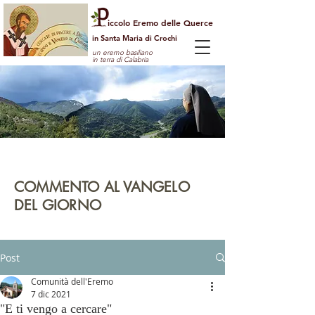
iccolo Eremo delle Querce
in Santa Maria di Crochi
un eremo basiliano
in terra di Calabria
Per guardare la vita dall'alto
e vedere il mondo con gli occhi di Dio
COMMENTO AL VANGELO
DEL GIORNO
leggi | rifletti | prega | agisci
Post
Comunità dell'Eremo
7 dic 2021
"E ti vengo a cercare"