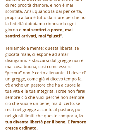
di reciprocità d’amore, e non è mai 
scontata. Anzi, quando la dai per certa, 
proprio allora è tutto da rifare perché noi 
la fedeltà dobbiamo rinnovarla ogni 
giorno e 
mai sentirci a posto, mai 
sentirci arrivati, mai “giusti”.
Teniamolo a mente: questa libertà, se 
giocata male, ci espone ad amari 
disinganni. E staccarsi dal gregge non è 
mai cosa buona, così come essere 
“pecora” non è certo alienante. Lì dove c’è 
un gregge, come già vi dicevo tempo fa, 
c’è anche un pastore che ha a cuore la 
tua vita e la tua integrità. Forse non farai 
sempre ciò che vuoi perché non sempre 
ciò che vuoi è un bene, ma di certo, se 
resti nel gregge accanto al pastore, pur 
nei giusti limiti che questo comporta,
 la 
tua diventa libertà per il bene. E l’amore 
cresce ordinato.