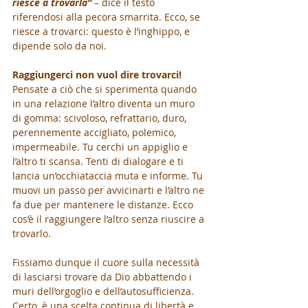
riesce a trovarla”
 – dice il testo 
riferendosi alla pecora smarrita. Ecco, se 
riesce a trovarci: questo è l’inghippo, e 
dipende solo da noi. 
Raggiungerci non vuol dire trovarci!
Pensate a ciò che si sperimenta quando 
in una relazione l’altro diventa un muro 
di gomma: scivoloso, refrattario, duro, 
perennemente accigliato, polemico, 
impermeabile. Tu cerchi un appiglio e 
l’altro ti scansa. Tenti di dialogare e ti 
lancia un’occhiataccia muta e informe. Tu 
muovi un passo per avvicinarti e l’altro ne 
fa due per mantenere le distanze. Ecco 
cos’è il raggiungere l’altro senza riuscire a 
trovarlo.
Fissiamo dunque il cuore sulla necessità 
di lasciarsi trovare da Dio abbattendo i 
muri dell’orgoglio e dell’autosufficienza. 
Certo, è una scelta continua di libertà e 