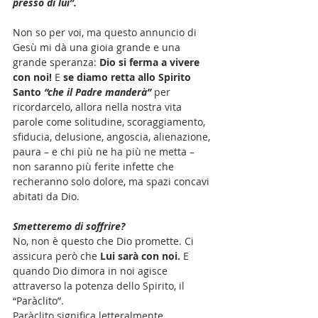
presso di lui”.
Non so per voi, ma questo annuncio di 
Gesù mi dà una gioia grande e una 
grande speranza: 
Dio si ferma a vivere 
con noi! 
E 
se diamo retta allo Spirito 
Santo 
“che il Padre manderà”
 per 
ricordarcelo, allora nella nostra vita 
parole come solitudine, scoraggiamento, 
sfiducia, delusione, angoscia, alienazione, 
paura – e chi più ne ha più ne metta – 
non saranno più ferite infette che 
recheranno solo dolore, ma spazi concavi 
abitati da Dio. 
Smetteremo di soffrire? 
No, non è questo che Dio promette. Ci 
assicura però che 
Lui sarà con noi.
 E 
quando Dio dimora in noi agisce 
attraverso la potenza dello Spirito, il 
“Paràclito”.
Paràclito significa letteralmente 