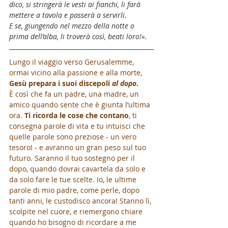
dico, si stringerà le vesti ai fianchi, li farà 
mettere a tavola e passerà a servirli.
E se, giungendo nel mezzo della notte o 
prima dell’alba, li troverà così, beati loro!».
Lungo il viaggio verso Gerusalemme, 
ormai vicino alla passione e alla morte, 
Gesù prepara i suoi discepoli 
al dopo
. 
È così che fa un padre, una madre, un 
amico quando sente che è giunta l’ultima 
ora. 
Ti ricorda le cose che contano
, ti 
consegna parole di vita e tu intuisci che 
quelle parole sono preziose - un vero 
tesoro! - e avranno un gran peso sul tuo 
futuro. Saranno il tuo sostegno per il 
dopo, quando dovrai cavartela da solo e 
da solo fare le tue scelte. Io, le ultime 
parole di mio padre, come perle, dopo 
tanti anni, le custodisco ancora! Stanno lì, 
scolpite nel cuore, e riemergono chiare 
quando ho bisogno di ricordare a me 