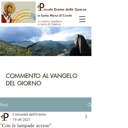
iccolo Eremo delle Querce
in Santa Maria di Crochi
un eremo basiliano
in terra di Calabria
Per guardare la vita dall'alto
e vedere il mondo con gli occhi di Dio
COMMENTO AL VANGELO
DEL GIORNO
leggi | rifletti | prega | agisci
Post
Comunità dell'Eremo
19 ott 2021
"Con le lampade accese"