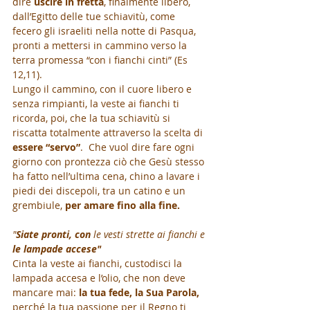
dire 
uscire in fretta
, finalmente libero, 
dall’Egitto delle tue schiavitù, come 
fecero gli israeliti nella notte di Pasqua, 
pronti a mettersi in cammino verso la 
terra promessa “con i fianchi cinti” (Es 
12,11).
Lungo il cammino, con il cuore libero e 
senza rimpianti, la veste ai fianchi ti 
ricorda, poi, che la tua schiavitù si 
riscatta totalmente attraverso la scelta di 
essere “servo”
.  Che vuol dire fare ogni 
giorno con prontezza ciò che Gesù stesso 
ha fatto nell’ultima cena, chino a lavare i 
piedi dei discepoli, tra un catino e un 
grembiule, 
per amare fino alla fine.
"
Siate pronti, con
 le vesti strette ai fianchi e 
le lampade accese"
Cinta la veste ai fianchi, custodisci la 
lampada accesa e l’olio, che non deve 
mancare mai:
 la tua fede, la Sua Parola, 
perché la tua passione per il Regno ti 