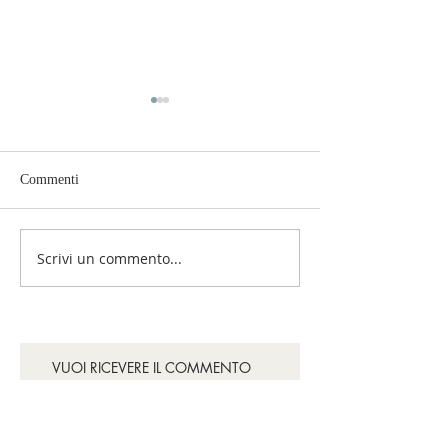
Commenti
Per favore, fermatevi!
Smetteremo di sof
Scrivi un commento...
VUOI RICEVERE IL COMMENTO
ALLA PAROLA DEL GIORNO SU
WHATSAPP?