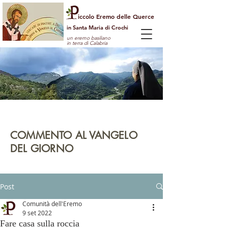
iccolo Eremo delle Querce
in Santa Maria di Crochi
un eremo basiliano
in terra di Calabria
Per guardare la vita dall'alto
e vedere il mondo con gli occhi di Dio
COMMENTO AL VANGELO
DEL GIORNO
leggi | rifletti | prega | agisci
Post
Comunità dell'Eremo
9 set 2022
Fare casa sulla roccia