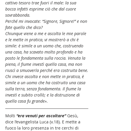
cattivo tesoro trae fuori il male: la sua 
bocca infatti esprime ciò che dal cuore 
sovrabbonda.
Perché mi invocate: “Signore, Signore!” e non 
fate quello che dico?
Chiunque viene a me e ascolta le mie parole 
e le mette in pratica, vi mostrerò a chi è 
simile: è simile a un uomo che, costruendo 
una casa, ha scavato molto profondo e ha 
posto le fondamenta sulla roccia. Venuta la 
piena, il fiume investì quella casa, ma non 
riuscì a smuoverla perché era costruita bene.
Chi invece ascolta e non mette in pratica, è 
simile a un uomo che ha costruito una casa 
sulla terra, senza fondamenta. Il fiume la 
investì e subito crollò; e la distruzione di 
quella casa fu grande».
Molti 
“era venuti per ascoltare”
 Gesù, 
dice l’evangelista Luca (v.18). E mette a 
fuoco la loro presenza in tre cerchi di 