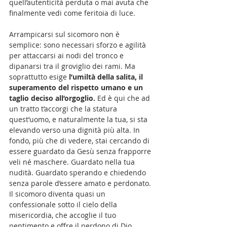
quell’autenticità perduta o mai avuta che 
finalmente vedi come feritoia di luce.
Arrampicarsi sul sicomoro non è 
semplice: sono necessari sforzo e agilità 
per attaccarsi ai nodi del tronco e 
dipanarsi tra il groviglio dei rami. Ma 
soprattutto esige 
l’umiltà della salita, il 
superamento del rispetto umano e un 
taglio deciso all’orgoglio.
 Ed è qui che ad 
un tratto t’accorgi che la statura 
quest’uomo, e naturalmente la tua, si sta 
elevando verso una dignità più alta. In 
fondo, più che di vedere, stai cercando di 
essere guardato da Gesù senza frapporre 
veli né maschere. Guardato nella tua 
nudità. Guardato sperando e chiedendo 
senza parole d’essere amato e perdonato. 
Il sicomoro diventa quasi un 
confessionale sotto il cielo della 
misericordia, che accoglie il tuo 
pentimento e offre il perdono di Dio.