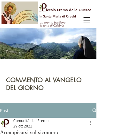
iccolo Eremo delle Querce
in Santa Maria di Crochi
un eremo basiliano
in terra di Calabria
Per guardare la vita dall'alto
e vedere il mondo con gli occhi di Dio
COMMENTO AL VANGELO
DEL GIORNO
leggi | rifletti | prega | agisci
Post
Comunità dell'Eremo
29 ott 2022
Arrampicarsi sul sicomoro