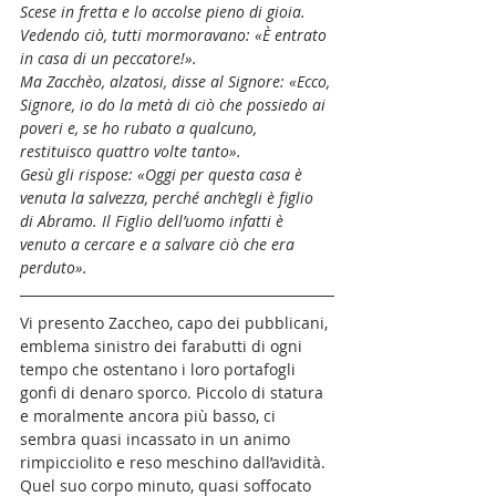
Scese in fretta e lo accolse pieno di gioia. 
Vedendo ciò, tutti mormoravano: «È entrato 
in casa di un peccatore!».
Ma Zacchèo, alzatosi, disse al Signore: «Ecco, 
Signore, io do la metà di ciò che possiedo ai 
poveri e, se ho rubato a qualcuno, 
restituisco quattro volte tanto».
Gesù gli rispose: «Oggi per questa casa è 
venuta la salvezza, perché anch’egli è figlio 
di Abramo. Il Figlio dell’uomo infatti è 
venuto a cercare e a salvare ciò che era 
perduto».
Vi presento Zaccheo, capo dei pubblicani, 
emblema sinistro dei farabutti di ogni 
tempo che ostentano i loro portafogli 
gonfi di denaro sporco. Piccolo di statura 
e moralmente ancora più basso, ci 
sembra quasi incassato in un animo 
rimpicciolito e reso meschino dall’avidità. 
Quel suo corpo minuto, quasi soffocato 