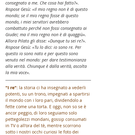
consegnato a me. Che cosa hai fatto?».
Rispose Gesù: «Il mio regno non è di questo 
mondo; se il mio regno fosse di questo 
mondo, i miei servitori avrebbero 
combattuto perché non fossi consegnato ai 
Giudei; ma il mio regno non è di quaggiù».
Allora Pilato gli disse: «Dunque tu sei re?». 
Rispose Gesù: «Tu lo dici: io sono re. Per 
questo io sono nato e per questo sono 
venuto nel mondo: per dare testimonianza 
alla verità. Chiunque è dalla verità, ascolta 
la mia voce».
"I re"
: la storia ci ha insegnato a vederli 
potenti, su un trono, impegnati a spartirsi 
il mondo con i loro pari, dividendolo a 
fette come una torta. E oggi, non so se è 
ancor peggio, di loro seguiamo solo 
pettegolezzi mondani, gossip consumati 
in TV o all'ora del tè, mentre scorrono 
sotto i nostri occhi curiosi le foto dei 