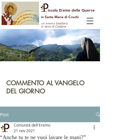
iccolo Eremo delle Querce
in Santa Maria di Crochi
un eremo basiliano
in terra di Calabria
Per guardare la vita dall'alto
e vedere il mondo con gli occhi di Dio
COMMENTO AL VANGELO
DEL GIORNO
leggi | rifletti | prega | agisci
Post
Comunità dell'Eremo
21 nov 2021
“Anche tu te ne vuoi lavare le mani?”