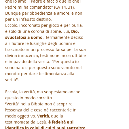
che io amo il Padre e faccio quello che il 
Padre mi ha comandato" (Gv 14, 31). 
Dunque per obbedienza e amore, e non 
per un infausto destino. 
Eccolo, incoronato per gioco e per burla, 
e solo di una corona di spine. Lui, 
Dio, 
svuotatosi a uomo
,  fermamente deciso 
a rifiutare le lusinghe degli uomini e 
trascinato in un processo-farsa per la sua 
divina innocenza, testimone incorruttibile 
e impavido della verità: "Per questo io 
sono nato e per questo sono venuto nel 
mondo: per dare testimonianza alla 
verità".
Eccola, la verità, ma soppesiamo anche 
questo in modo corretto. 
“Verità” nella Bibbia non è scoprire 
l’essenza delle cose né raccontarle in 
modo oggettivo.
 Verità
, quella 
testimoniata da Gesù, 
è fedeltà e si 
identifica in colui di cui ti puoi senz’altro 