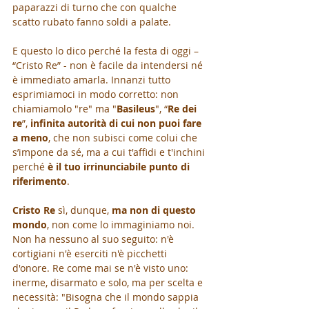
paparazzi di turno che con qualche 
scatto rubato fanno soldi a palate.
E questo lo dico perché la festa di oggi – 
“Cristo Re” - non è facile da intendersi né 
è immediato amarla. Innanzi tutto 
esprimiamoci in modo corretto: non 
chiamiamolo "re" ma "
Basileus
", “
Re dei 
re
”,
 infinita autorità di cui non puoi fare 
a meno
, che non subisci come colui che 
s’impone da sé, ma a cui t'affidi e t'inchini 
perché 
è il tuo irrinunciabile punto di 
riferimento
.
Cristo Re
 sì, dunque, 
ma non di questo 
mondo
, non come lo immaginiamo noi. 
Non ha nessuno al suo seguito: n'è 
cortigiani n'è eserciti n'è picchetti 
d'onore. Re come mai se n'è visto uno: 
inerme, disarmato e solo, ma per scelta e 
necessità: "Bisogna che il mondo sappia 