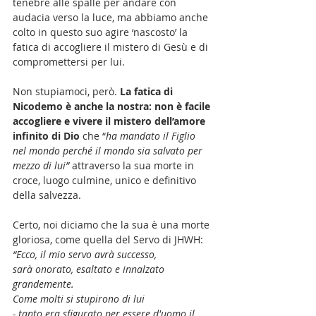
tenebre alle spalle per andare con 
audacia verso la luce, ma abbiamo anche 
colto in questo suo agire ‘nascosto’ la 
fatica di accogliere il mistero di Gesù e di 
compromettersi per lui.
Non stupiamoci, però. 
La fatica di 
Nicodemo è anche la nostra: non è facile 
accogliere e vivere il mistero dell’amore 
infinito di Dio
 che “
ha mandato il Figlio 
nel mondo perché il mondo sia salvato per 
mezzo di lui” 
attraverso la sua morte in 
croce, luogo culmine, unico e definitivo 
della salvezza.
Certo, noi diciamo che la sua è una morte 
gloriosa, come quella del Servo di JHWH: 
“Ecco, il mio servo avrà successo,
sarà onorato, esaltato e innalzato 
grandemente.
Come molti si stupirono di lui
- tanto era sfigurato per essere d'uomo il 