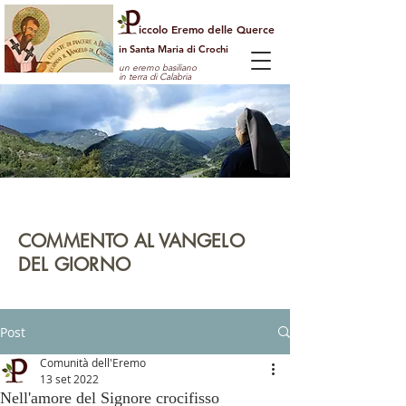
iccolo Eremo delle Querce
in Santa Maria di Crochi
un eremo basiliano
in terra di Calabria
Per guardare la vita dall'alto
e vedere il mondo con gli occhi di Dio
COMMENTO AL VANGELO
DEL GIORNO
leggi | rifletti | prega | agisci
Post
Comunità dell'Eremo
13 set 2022
Nell'amore del Signore crocifisso