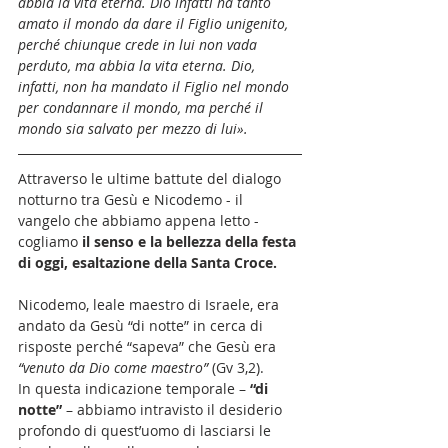
abbia la vita eterna. Dio infatti ha tanto 
amato il mondo da dare il Figlio unigenito, 
perché chiunque crede in lui non vada 
perduto, ma abbia la vita eterna. Dio, 
infatti, non 
ha mandato il Figlio nel mondo 
per condannare il mondo, ma perché il 
mondo sia salvato per mezzo di lui».
Attraverso le ultime battute del dialogo 
notturno tra Gesù e Nicodemo - il 
vangelo che abbiamo appena letto -  
cogliamo 
il senso e la bellezza della festa 
di oggi, esaltazione della Santa Croce. 
Nicodemo, leale maestro di Israele, era 
andato da Gesù “di notte” in cerca di 
risposte perché “sapeva” che Gesù era 
“venuto da Dio come maestro”
 (Gv 3,2). 
In questa indicazione temporale – 
“di 
notte”
 – abbiamo intravisto il desiderio 
profondo di quest’uomo di lasciarsi le 