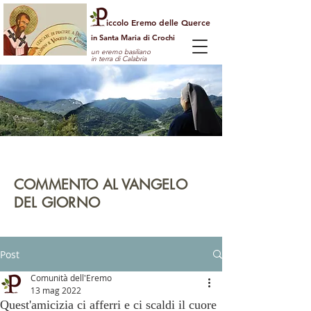
iccolo Eremo delle Querce
in Santa Maria di Crochi
un eremo basiliano
in terra di Calabria
Per guardare la vita dall'alto
e vedere il mondo con gli occhi di Dio
COMMENTO AL VANGELO
DEL GIORNO
leggi | rifletti | prega | agisci
Post
Comunità dell'Eremo
13 mag 2022
Quest'amicizia ci afferri e ci scaldi il cuore