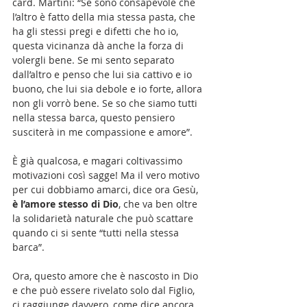
card. Martini: “Se sono consapevole che 
l’altro è fatto della mia stessa pasta, che 
ha gli stessi pregi e difetti che ho io, 
questa vicinanza dà anche la forza di 
volergli bene. Se mi sento separato 
dall’altro e penso che lui sia cattivo e io 
buono, che lui sia debole e io forte, allora 
non gli vorrò bene. Se so che siamo tutti 
nella stessa barca, questo pensiero 
susciterà in me compassione e amore”.
È già qualcosa, e magari coltivassimo 
motivazioni così sagge! Ma il vero motivo 
per cui dobbiamo amarci, dice ora Gesù,
è l’amore stesso di Dio
, che va ben oltre 
la solidarietà naturale che può scattare 
quando ci si sente “tutti nella stessa 
barca”.
Ora, questo amore che è nascosto in Dio 
e che può essere rivelato solo dal Figlio, 
ci raggiunge davvero, come dice ancora 