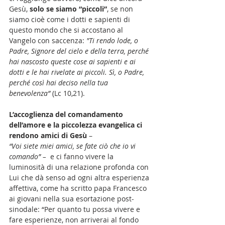
Gesù,
 solo se siamo “piccoli”
, se non 
siamo cioè come i dotti e sapienti di 
questo mondo che si accostano al 
Vangelo con saccenza: 
"Ti rendo lode, o 
Padre, Signore del cielo e della terra, perché 
hai nascosto queste cose ai sapienti e ai 
dotti e le hai rivelate ai piccoli. Sì, o Padre, 
perché così hai deciso nella tua 
benevolenza”
 (Lc 10,21).
L’accoglienza del comandamento 
dell’amore e la piccolezza evangelica ci 
rendono amici di Gesù
 –
“Voi siete miei amici, se fate ciò che io vi 
comando” – 
 e ci fanno vivere la 
luminosità di una relazione profonda con 
Lui che dà senso ad ogni altra esperienza 
affettiva, come ha scritto papa Francesco 
ai giovani nella sua esortazione post-
sinodale: “Per quanto tu possa vivere e 
fare esperienze, non arriverai al fondo 