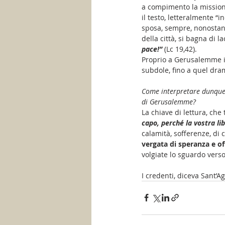
a compimento la missione
il testo, letteralmente “
sposa, sempre, nonostante
della città, si bagna di l
pace!”
 (Lc 19,42).
Proprio a Gerusalemme in
subdole, fino a quel dram
Come interpretare dunque a
di Gerusalemme? 
La chiave di lettura, che
capo, perché la vostra li
calamità, sofferenze, di
vergata di speranza e of
volgiate lo sguardo verso 
I credenti, diceva Sant’Ag