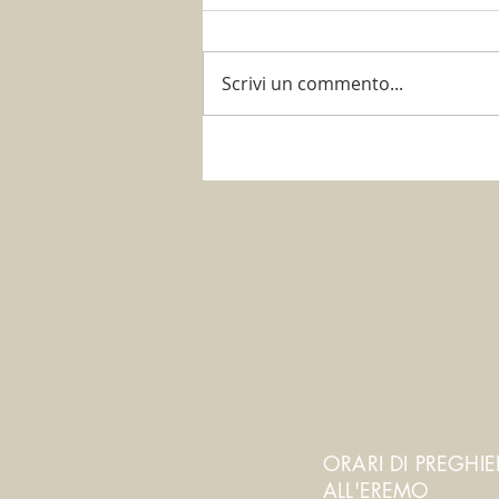
Scrivi un commento...
È tempo di potare!
ORARI DI PREGHI
ALL'EREMO