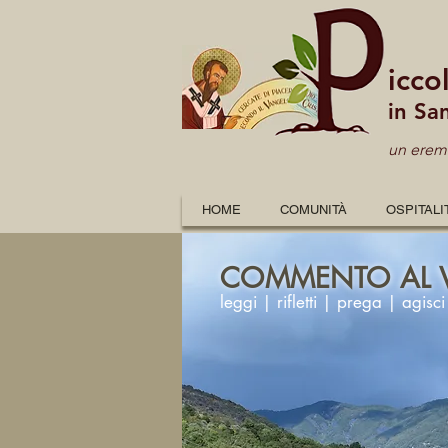
icco
in Sa
un eremo
HOME
COMUNITÀ
OSPITALI
COMMENTO AL 
leggi | rifletti | prega | agisci