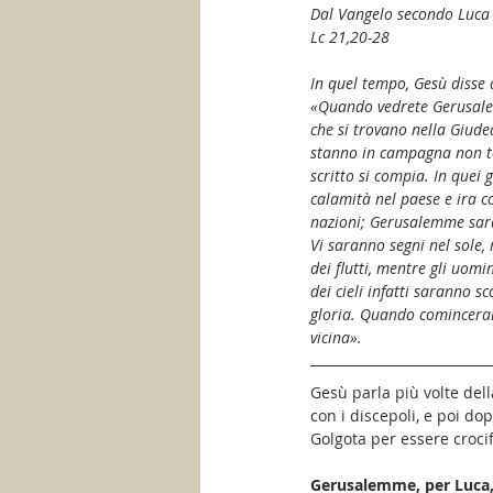
Dal Vangelo secondo Luca
Lc 21,20-28
In quel tempo, Gesù disse a
«Quando vedrete Gerusalemm
che si trovano nella Giudea
stanno in campagna non torn
scritto si compia. In quei 
calamità nel paese e ira c
nazioni; Gerusalemme sarà
Vi saranno segni nel sole, 
dei flutti, mentre gli uomi
dei cieli infatti saranno 
gloria. Quando comincerann
vicina».
Gesù parla più volte del
con i discepoli, e poi do
Golgota per essere crocifi
Gerusalemme, per Luca, 