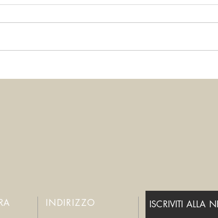
Per favore, fermatevi!
Smett
ERA
INDIRIZZO
ISCRIVITI ALLA 