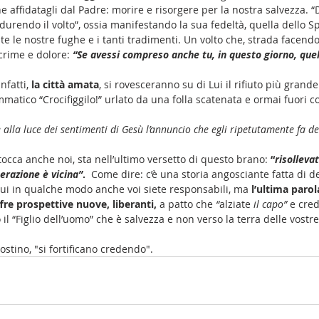
 affidatagli dal Padre: morire e risorgere per la nostra salvezza. “
indurendo il volto”, ossia manifestando la sua fedeltà, quella dello S
 le nostre fughe e i tanti tradimenti. Un volto che, strada facendo,
acrime e dolore: 
“Se avessi compreso anche tu, in questo giorno, quel
fatti,
 la città amata
, si rovesceranno su di Lui il rifiuto più grande
matico “Crocifiggilo!” urlato da una folla scatenata e ormai fuori co
lla luce dei sentimenti di Gesù l’annuncio che egli ripetutamente fa de
 tocca anche noi, sta nell’ultimo versetto di questo brano: 
“
risollevat
berazione è vicina”
. 
 Come dire: c’è una storia angosciante fatta di de
 cui in qualche modo anche voi siete responsabili, ma 
l’ultima parol
fre prospettive nuove, liberanti,
 a patto che 
“
alziate
 il capo”
 e cre
il “Figlio dell’uomo” che è salvezza e non verso la terra delle vostre
ostino, "si fortificano credendo".