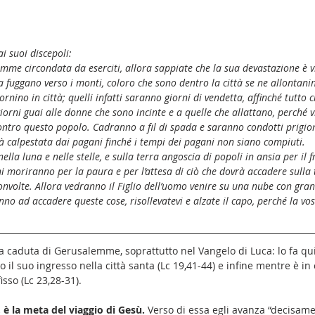
i suoi discepoli:
e circondata da eserciti, allora sappiate che la sua devastazione è vi
 fuggano verso i monti, coloro che sono dentro la città se ne allontanino
ino in città; quelli infatti saranno giorni di vendetta, affinché tutto c
giorni guai alle donne che sono incinte e a quelle che allattano, perché 
ontro questo popolo. Cadranno a fil di spada e saranno condotti prigioni
 calpestata dai pagani finché i tempi dei pagani non siano compiuti.
nella luna e nelle stelle, e sulla terra angoscia di popoli in ansia per il 
ni moriranno per la paura e per l’attesa di ciò che dovrà accadere sulla 
sconvolte. Allora vedranno il Figlio dell’uomo venire su una nube con gra
o ad accadere queste cose, risollevatevi e alzate il capo, perché la vos
la caduta di Gerusalemme, soprattutto nel Vangelo di Luca: lo fa qu
po il suo ingresso nella città santa (Lc 19,41-44) e infine mentre è i
sso (Lc 23,28-31). 
è la meta del viaggio di Gesù.
 Verso di essa egli avanza “decisame