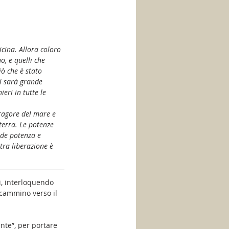
cina. Allora coloro 
, e quelli che 
iò che è stato 
vi sarà grande 
eri in tutte le 
fragore del mare e 
terra. Le potenze 
nde potenza e 
tra liberazione è 
i, interloquendo 
n cammino verso il 
nte”, per portare 