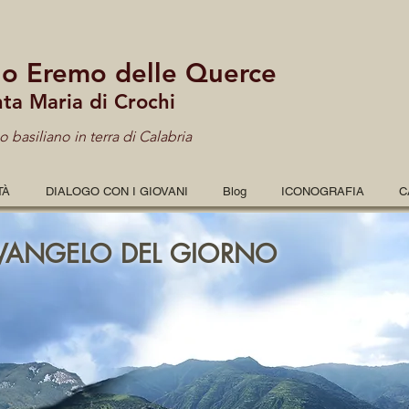
lo Eremo delle Querce
nta Maria di Crochi
 basiliano in terra di Calabria
TÀ
DIALOGO CON I GIOVANI
Blog
ICONOGRAFIA
C
VANGELO DEL GIORNO