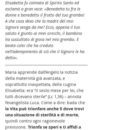
Elisabetta fu colmata di Spirito Santo ed 
esclamò a gran voce: «Benedetta tu fra le 
donne e benedetto il frutto del tuo grembo! 
A che cosa devo che la madre del mio 
Signore venga da me? Ecco, appena il tuo 
saluto è giunto ai miei orecchi, il bambino 
ha sussultato di gioia nel mio grembo. E 
beata colei che ha creduto 
nell'adempimento di ciò che il Signore le ha 
detto».
Maria apprende dall’Angelo la notizia 
della maternità già avanzata, e 
soprattutto inaspettata, della cugina 
Elisabetta: era “il sesto mese per lei, che 
tutti dicevano sterile” (Lc 1,36) – annota 
l’evangelista Luca. Come a dire: bada che 
la Vita può trionfare anche lì dove trovi 
una situazione di sterilità e di morte
, 
quindi contro ogni ragionevole 
previsione. 
Trionfa se speri e ti affidi a 