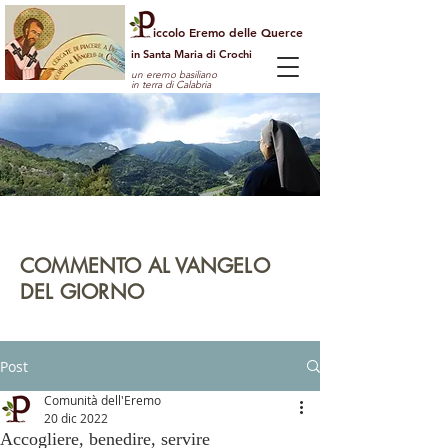
iccolo Eremo delle Querce
in Santa Maria di Crochi
un eremo basiliano
in terra di Calabria
Per guardare la vita dall'alto
e vedere il mondo con gli occhi di Dio
COMMENTO AL VANGELO
DEL GIORNO
leggi | rifletti | prega | agisci
Post
Comunità dell'Eremo
20 dic 2022
Accogliere, benedire, servire