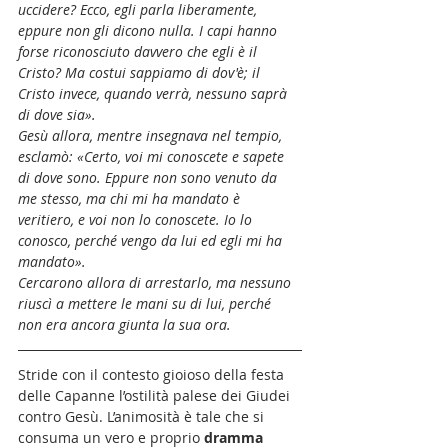
uccidere? Ecco, egli parla liberamente, 
eppure non gli dicono nulla. I capi hanno 
forse riconosciuto davvero che egli è il 
Cristo? Ma costui sappiamo di dov'è; il 
Cristo invece, quando verrà, nessuno saprà 
di dove sia».
Gesù allora, mentre insegnava nel tempio, 
esclamò: «Certo, voi mi conoscete e sapete 
di dove sono. Eppure non sono venuto da 
me stesso, ma chi mi ha mandato è 
veritiero, e voi non lo conoscete. Io lo 
conosco, perché vengo da lui ed egli mi ha 
mandato».
Cercarono allora di arrestarlo, ma nessuno 
riuscì a mettere le mani su di lui, perché 
non era ancora giunta la sua ora.
Stride con il contesto gioioso della festa 
delle Capanne l’ostilità palese dei Giudei 
contro Gesù. L’animosità è tale che si 
consuma un vero e proprio 
dramma 