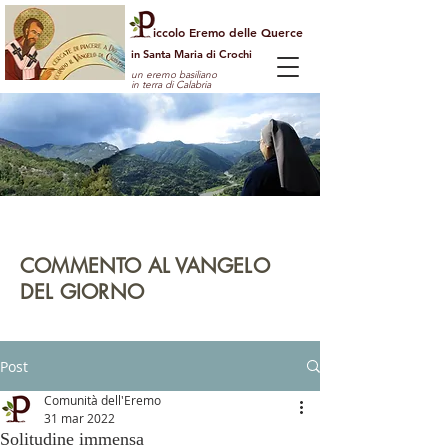
iccolo Eremo delle Querce
in Santa Maria di Crochi
un eremo basiliano
in terra di Calabria
Per guardare la vita dall'alto
e vedere il mondo con gli occhi di Dio
COMMENTO AL VANGELO
DEL GIORNO
leggi | rifletti | prega | agisci
Post
Comunità dell'Eremo
31 mar 2022
Solitudine immensa