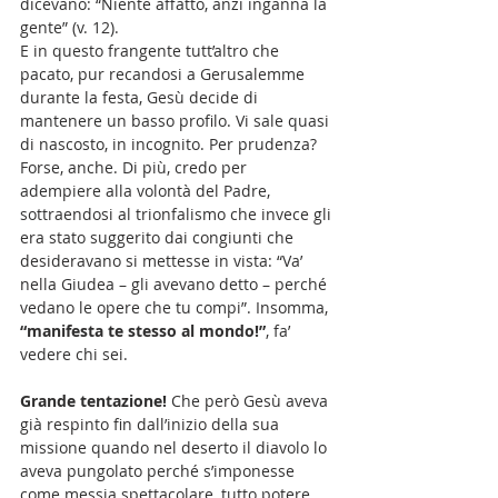
dicevano: “Niente affatto, anzi inganna la 
gente” (v. 12).
E in questo frangente tutt’altro che 
pacato, pur recandosi a Gerusalemme 
durante la festa, Gesù decide di 
mantenere un basso profilo. Vi sale quasi 
di nascosto, in incognito. Per prudenza? 
Forse, anche. Di più, credo per 
adempiere alla volontà del Padre, 
sottraendosi al trionfalismo che invece gli 
era stato suggerito dai congiunti che 
desideravano si mettesse in vista: “Va’ 
nella Giudea – gli avevano detto – perché 
vedano le opere che tu compi”. Insomma,
“manifesta te stesso al mondo!”
, fa’ 
vedere chi sei.
Grande tentazione! 
Che però Gesù aveva 
già respinto fin dall’inizio della sua 
missione quando nel deserto il diavolo lo 
aveva pungolato perché s’imponesse 
come messia spettacolare, tutto potere, 