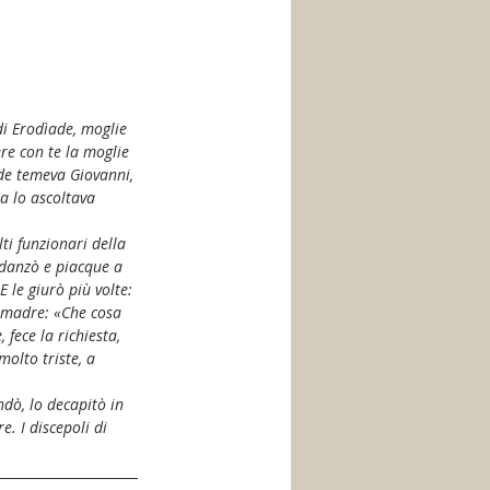
i Erodìade, moglie 
ere con te la moglie 
ode temeva Giovanni, 
a lo ascoltava 
ti funzionari della 
e, danzò e piacque a 
 le giurò più volte: 
a madre: «Che cosa 
 fece la richiesta, 
molto triste, a 
dò, lo decapitò in 
e. I discepoli di 