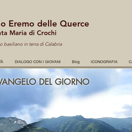
lo Eremo delle Querce
nta Maria di Crochi
 basiliano in terra di Calabria
TÀ
DIALOGO CON I GIOVANI
Blog
ICONOGRAFIA
C
VANGELO DEL GIORNO