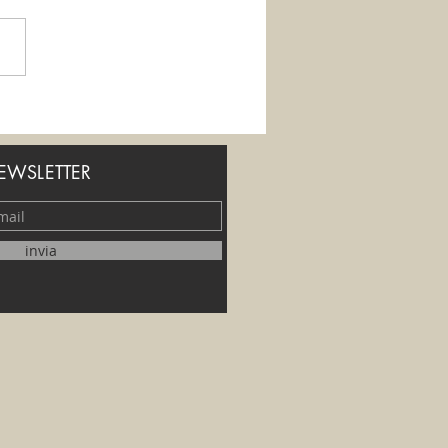
eremo di soffrire?
NEWSLETTER
invia