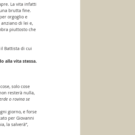
pre. La vita infatti 
una brutta fine. 
per orgoglio e 
anziano di lei e, 
mbra piuttosto che 
il Battista di cui 
 alla vita stessa.
cose, solo cose 
 non resterà nulla, 
rde o rovina se 
ogni giorno, e forse 
tato per Giovanni 
a, la salverà”, 