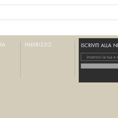
Per favore, fermatevi!
Smett
ERA
INDIRIZZO
ISCRIVITI ALLA 
ta alla
Comunità "Sorelle di Gesù"
e 6.30 alle
Piccolo Eremo delle Querce
Contrada Crochi snc
89041 - Caulonia RC
Tel. 0964.833406
p.eremodellequerce@tiscali.it
30