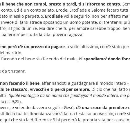
 il bene che non compi, presto o tardi, ti si ritorcono contro.
 Sem
l conto. Ed è un conto salato. Erode, Erodìade e Salome fecero tutti 
to in esilio perpetuo, 
Erodìade 
volle seguirlo, non per affetto ma 
 invece di farsi strada sposando un uomo potente, di trent’anni più 
tro, il figlio di un re. Ma dire che fu per amore sarebbe troppo. Se
 ballerina’ per tutta la vita: povera ragazza!
bene però c’è un prezzo da pagare
, a volte altissimo, com’è stato per 
el martirio.
a facendo del bene sia facendo del male, 
‘ci spendiamo’ dando fondo
a ‘cristiani’. 
non facendo il bene
, affannandoti a guadagnare il mondo intero – 
hi te stessa/o, vivacchi e ti perdi per sempre.
 Di ciò che hai fatto
tri: 
“quale vantaggio ha un uomo che guadagna il mondo intero, ma pe
lo (Lc 9,25).
invece, e volendo davvero seguire Gesù, 
c’è una croce da prendere
 
tidio la tua testimonianza vorrà la tua testa su un vassoio, com’è s
o qui che sta la differenza: “chi perderà la propria vita per causa mi