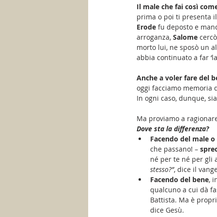
Il male che fai così come
prima o poi ti presenta i
Erode 
fu deposto e manda
arroganza, 
Salome 
cercò
morto lui, ne sposò un al
abbia continuato a far ‘la
Anche a voler fare del 
oggi facciamo memoria d
In ogni caso, dunque, si
Ma proviamo a ragionare d
Dove sta la differenza? 
Facendo del male o 
che passano! – 
sprec
né per te né per gli al
stesso?”
, dice il vange
Facendo del bene
, 
qualcuno a cui dà fas
Battista. Ma è propri
dice Gesù.