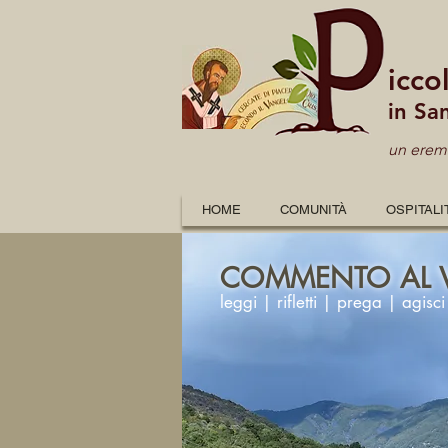
icco
in Sa
un eremo
HOME
COMUNITÀ
OSPITALI
COMMENTO AL 
leggi | rifletti | prega | agisci