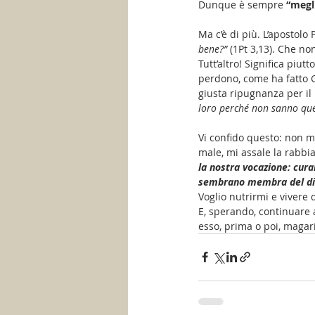
Dunque è sempre 
“megl
Ma c’è di più. L’apostolo
bene?”
 (1Pt 3,13). Che no
Tutt’altro! Significa piutt
perdono, come ha fatto Ge
giusta ripugnanza per il
loro perché non sanno que
Vi confido questo: non mi
male, mi assale la rabbia
la nostra vocazione: curar
sembrano membra del diav
Voglio nutrirmi e vivere 
E, sperando, continuare a
esso, prima o poi, magar