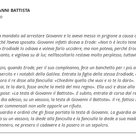
ANNI BATTISTA
co
a mandato ad arrestare Giovanni e lo aveva messo in prigione a causa d
rché l’aveva sposata. Giovanni infatti diceva a Erode: «Non ti è lecito ten
to Erodìade lo odiava e voleva farlo uccidere, ma non poteva, perché Er
to, e vigilava su di lui; nell’ascoltarlo restava molto perplesso, tuttavi
zio, quando Erode, per il suo compleanno, fece un banchetto per i più al
l’esercito e i notabili della Galilea. Entrata la figlia della stessa Erodìad
ra il re disse alla fanciulla: «Chiedimi quello che vuoi e io te lo darò». E
ai, te la darò, fosse anche la metà del mio regno». Ella uscì e disse all
ose: «La testa di Giovanni il Battista». E subito, entrata di corsa dal re,
ia adesso, su un vassoio, la testa di Giovanni il Battista». Il re, fattosi 
ei commensali non volle opporle un rifiuto.
uardia e ordinò che gli fosse portata la testa di Giovanni. La guardia an
a su un vassoio, la diede alla fanciulla e la fanciulla la diede a sua madr
vennero, ne presero il cadavere e lo posero in un sepolcro.