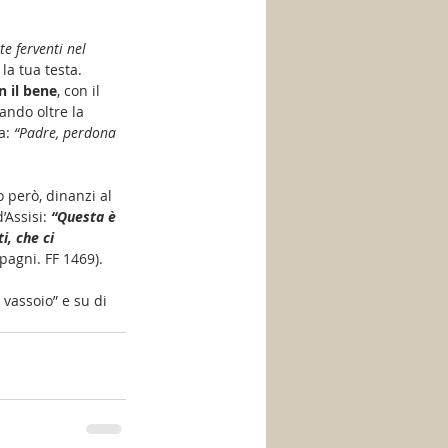
te ferventi nel 
la tua testa. 
n il bene
, con il 
ando oltre la 
a: 
“Padre, perdona 
 però, dinanzi al 
Assisi: 
“Questa è 
i, che ci 
pagni. FF 1469).
vassoio” e su di 