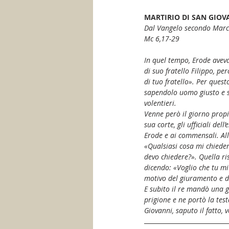
MARTIRIO DI SAN GIOV
Dal Vangelo secondo Mar
Mc 6,17-29
In quel tempo, Erode avev
di suo fratello Filippo, pe
di tuo fratello». Per ques
sapendolo uomo giusto e san
volentieri.
Venne però il giorno propi
sua corte, gli ufficiali del
Erode e ai commensali. Allo
«Qualsiasi cosa mi chieder
devo chiedere?». Quella risp
dicendo: «Voglio che tu mi d
motivo del giuramento e d
E subito il re mandò una g
prigione e ne portò la test
Giovanni, saputo il fatto, 