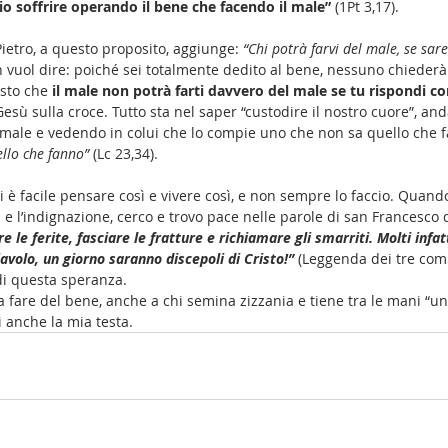
io soffrire operando il bene che facendo il male” 
(1Pt 3,17).
 Pietro, a questo proposito, aggiunge: 
“Chi potrà farvi del male, se sare
n vuol dire: poiché sei totalmente dedito al bene, nessuno chiederà 
osto che
 il male non potrà farti davvero del male se tu rispondi co
sù sulla croce. Tutto sta nel saper “custodire il nostro cuore”, and
 male e vedendo in colui che lo compie uno che non sa quello che f
llo che fanno”
 (Lc 23,34).
 è facile pensare così e vivere così, e non sempre lo faccio. Quando
 e l’indignazione, cerco e trovo pace nelle parole di san Francesco d’
e le ferite, fasciare le fratture e richiamare gli smarriti. Molti infatt
olo, un giorno saranno discepoli di Cristo!” 
(Leggenda dei tre com
di questa speranza. 
 fare del bene, anche a chi semina zizzania e tiene tra le mani “un 
i anche la mia testa.