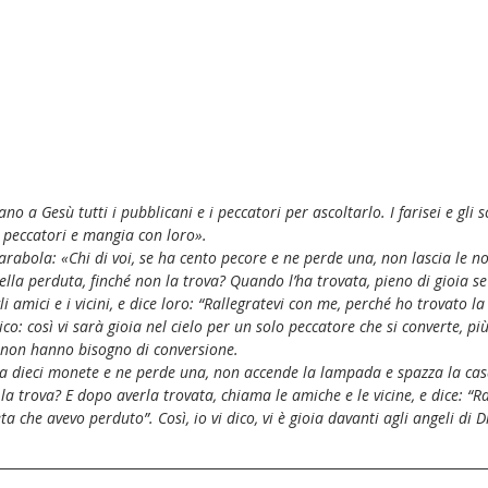
ano a Gesù tutti i pubblicani e i peccatori per ascoltarlo. I farisei e gl
i peccatori e mangia con loro».
parabola: «Chi di voi, se ha cento pecore e ne perde una, non lascia le n
ella perduta, finché non la trova? Quando l’ha trovata, pieno di gioia se 
li amici e i vicini, e dice loro: “Rallegratevi con me, perché ho trovato l
ico: così vi sarà gioia nel cielo per un solo peccatore che si converte, pi
i non hanno bisogno di conversione.
a dieci monete e ne perde una, non accende la lampada e spazza la cas
a trova? E dopo averla trovata, chiama le amiche e le vicine, e dice: “Ra
 che avevo perduto”. Così, io vi dico, vi è gioia davanti agli angeli di D
.