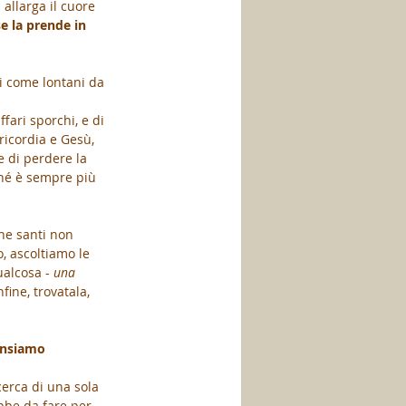
 allarga il cuore 
se la prende in 
ti come lontani da 
fari sporchi, e di 
ricordia e Gesù, 
e di perdere la 
ché è sempre più 
he santi non 
, ascoltiamo le 
alcosa - 
una 
fine, trovatala, 
ensiamo 
erca di una sola 
bbe da fare per 