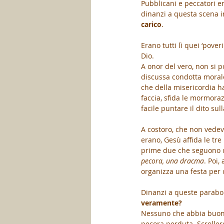
Pubblicani e peccatori e
dinanzi a questa scena i
carico
.
Erano tutti lì quei ‘pove
Dio. 
A onor del vero, non si p
discussa condotta morale
che della misericordia ha
faccia, sfida le mormora
facile puntare il dito sul
A costoro, che non vedev
erano, Gesù affida le tre
prime due che seguono 
pecora, una dracma
. Poi,
organizza una festa per c
Dinanzi a queste parabole
veramente?
Nessuno che abbia buon 
pecora perduta. Scroller