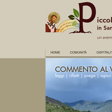
icco
in Sa
un eremo
HOME
COMUNITÀ
OSPITALI
COMMENTO AL 
leggi | rifletti | prega | agisci