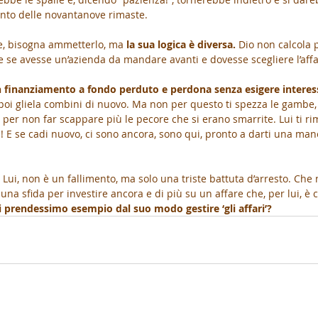
cinto delle novantanove rimaste.
e, bisogna ammetterlo, ma 
la sua logica è diversa. 
Dio non calcola p
 se avesse un’azienda da mandare avanti e dovesse scegliere l’affa
n finanziamento a fondo perduto e perdona senza esigere interess
 poi gliela combini di nuovo. Ma non per questo ti spezza le gambe
per non far scappare più le pecore che si erano smarrite. Lui ti rime
! E se cadi nuovo, ci sono ancora, sono qui, pronto a darti una mano
 Lui, non è un fallimento, ma solo una triste battuta d’arresto. Che 
 una sfida per investire ancora e di più su un affare che, per lui, è 
i prendessimo esempio dal suo modo gestire ‘gli affari’?