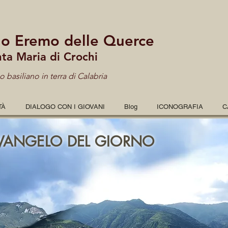
lo Eremo delle Querce
nta Maria di Crochi
 basiliano in terra di Calabria
TÀ
DIALOGO CON I GIOVANI
Blog
ICONOGRAFIA
C
VANGELO DEL GIORNO