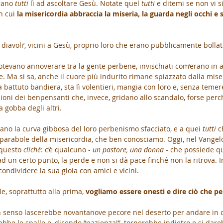
rano 
tutti
 lì ad ascoltare Gesù. Notate quel 
tutti
 e ditemi se non vi si
n cui 
la misericordia abbraccia la miseria, la guarda negli occhi e 
ri diavoli’, vicini a Gesù, proprio loro che erano pubblicamente bolla
otevano annoverare tra la gente perbene, invischiati com’erano in af
. Ma si sa, anche il cuore più indurito rimane spiazzato dalla mise
 battuto bandiera, sta lì volentieri, mangia con loro e, senza temer
zioni dei benpensanti che, invece, gridano allo scandalo, forse per
la gobba degli altri.
ano la curva gibbosa del loro perbenismo sfacciato, e a quei 
tutti 
c
 parabole della misericordia, che ben conosciamo. Oggi, nel Vangelo
questo 
cliché
: c’è qualcuno - 
un pastore, una donna
 - che possiede qu
 ad un certo punto, la perde e non si dà pace finché non la ritrova. In
ondividere la sua gioia con amici e vicini.
, soprattutto alla prima, 
vogliamo essere onesti e dire ciò che p
senso lascerebbe novantanove pecore nel deserto per andare in c
ebbe le spalle e, dicendo “pazienza!”, tornerebbe indietro e si dare