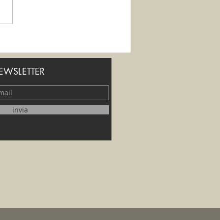
eremo di soffrire?
NEWSLETTER
invia