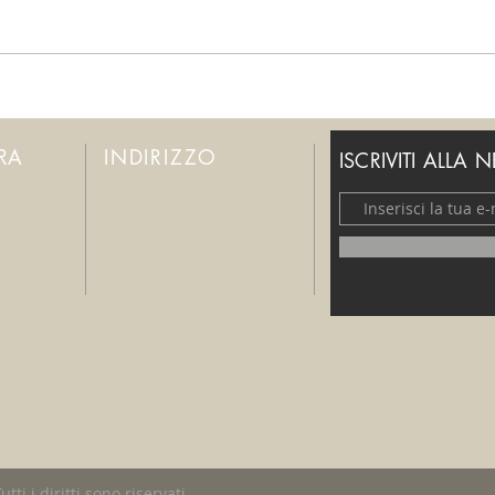
Per favore, fermatevi!
Smett
ERA
INDIRIZZO
ISCRIVITI ALLA 
ta alla
Comunità "Sorelle di Gesù"
e 6.30 alle
Piccolo Eremo delle Querce
Contrada Crochi snc
89041 - Caulonia RC
Tel. 0964.833406
p.eremodellequerce@tiscali.it
30
ti i diritti sono riservati