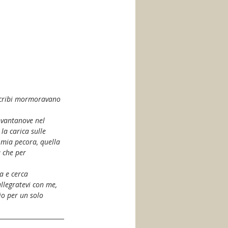
i scribi mormoravano 
ovantanove nel 
la carica sulle 
a mia pecora, quella 
ù che per 
a e cerca 
llegratevi con me, 
io per un solo 