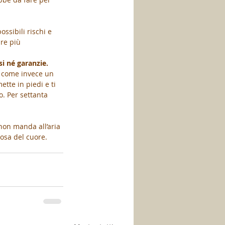
ossibili rischi e 
re più 
i né garanzie. 
, come invece un 
tte in piedi e ti 
. Per settanta 
non manda all’aria 
cosa del cuore.