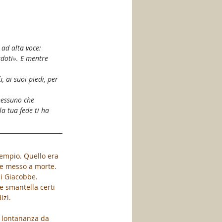
 ad alta voce: 
rdoti». E mentre 
 ai suoi piedi, per 
nessuno che 
la tua fede ti ha 
tempio. Quello era 
ere messo a morte. 
di Giacobbe.
e smantella certi 
izi.
i lontananza da 