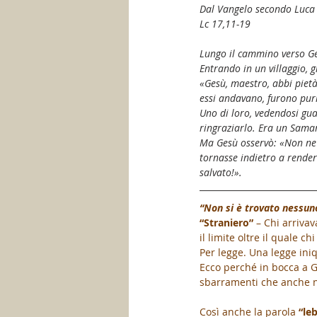
Dal Vangelo secondo Luca
Lc 17,11-19
Lungo il cammino verso Ge
Entrando in un villaggio, g
«Gesù, maestro, abbi pietà
essi andavano, furono puri
Uno di loro, vedendosi guar
ringraziarlo. Era un Sama
Ma Gesù osservò: «Non ne s
tornasse indietro a rendere 
salvato!».
“Non si è trovato nessuno
“Straniero”
 – Chi arriva
il limite oltre il quale 
Per legge. Una legge iniq
Ecco perché in bocca a G
sbarramenti che anche noi
Così anche la parola 
“le