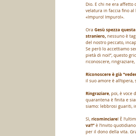
Dio. E chi ne era affetto
velatura in faccia fino 
«Impuro! Impuro!».
Ora 
Gesù spezza questa 
straniero,
 nessuno è tagl
del nostro peccato, incapac
Se però lo accettiamo se
pietà di noi!”, questo gr
riconoscere, ringraziare,
Riconoscere è già “veder
il suo amore è all’opera, 
Ringraziare
, poi, è voce
quarantena è finita e sia
siamo: lebbrosi guariti,
Sì, 
ricominciare
! È l’ult
va’!”
 è l’invito quotidian
per il dono della vita. Gr