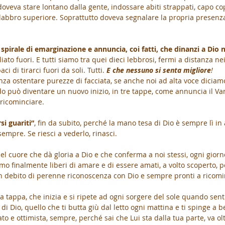
 doveva stare lontano dalla gente, indossare abiti strappati, capo co
al labbro superiore. Soprattutto doveva segnalare la propria presenz
spirale di emarginazione e annuncia, coi fatti, che dinanzi a Dio 
iato fuori. E tutti siamo tra quei dieci lebbrosi, fermi a distanza ne
i di tirarci fuori da soli. Tutti. 
E che nessuno si senta migliore
!
nza ostentare purezze di facciata, se anche noi ad alta voce diciamo
ido può diventare un nuovo inizio, in tre tappe, come annuncia il Van
 ricominciare.
si guariti”
, fin da subito, perché la mano tesa di Dio è sempre lì in 
sempre. Se riesci a vederlo, rinasci.
 del cuore che dà gloria a Dio e che conferma a noi stessi, ogni giorno
mo finalmente liberi di amare e di essere amati, a volto scoperto, p
 in debito di perenne riconoscenza con Dio e sempre pronti a ricomi
ima tappa, che inizia e si ripete ad ogni sorgere del sole quando sent
o di Dio, quello che ti butta giù dal letto ogni mattina e ti spinge a b
ato e ottimista, sempre, perché sai che Lui sta dalla tua parte, va olt