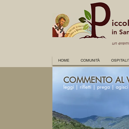
icco
in Sa
un eremo
HOME
COMUNITÀ
OSPITALI
COMMENTO AL 
leggi | rifletti | prega | agisci