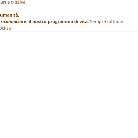
ri e ti salva.
a umanità.
 ricominciare
: il nostro programma di vita. 
Sempre fattibile. 
ci su!