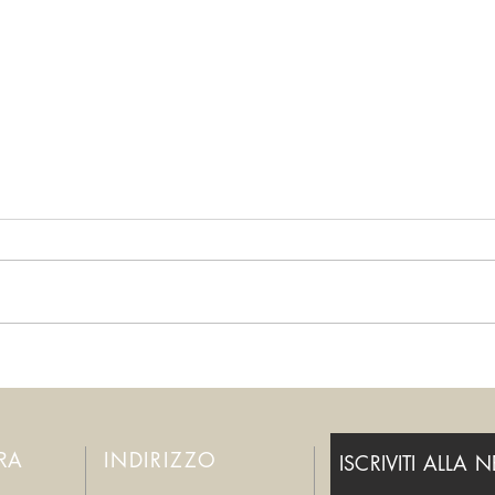
Per favore, fermatevi!
Smett
ERA
INDIRIZZO
ISCRIVITI ALLA 