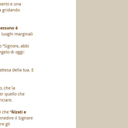
perto e una 
a gridando 
nessuno è 
i luoghi marginali 
 “Signore, abbi 
gelo di oggi: 
attesa della tua. E 
, che la 
er quello che 
nciare.
i che 
“Àlzati e 
enedire il Signore 
re gli 