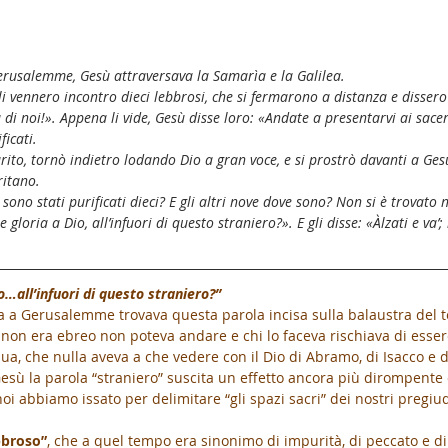
rusalemme, Gesù attraversava la Samarìa e la Galilea.
li vennero incontro dieci lebbrosi, che si fermarono a distanza e dissero
 di noi!». Appena li vide, Gesù disse loro: «Andate a presentarvi ai sace
ficati.
ito, tornò indietro lodando Dio a gran voce, e si prostrò davanti a Gesù,
ritano.
ono stati purificati dieci? E gli altri nove dove sono? Non si è trovato 
gloria a Dio, all’infuori di questo straniero?». E gli disse: «Àlzati e va’; 
…all’infuori di questo straniero?”
va a Gerusalemme trovava questa parola incisa sulla balaustra del 
chi non era ebreo non poteva andare e chi lo faceva rischiava di ess
ua, che nulla aveva a che vedere con il Dio di Abramo, di Isacco e 
esù la parola “straniero” suscita un effetto ancora più dirompente 
 abbiamo issato per delimitare “gli spazi sacri” dei nostri pregiud
bbroso”
, che a quel tempo era sinonimo di impurità, di peccato e d