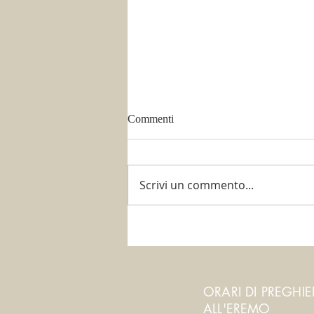
Commenti
Scrivi un commento...
È tempo di potare!
ORARI DI PREGHI
ALL'EREMO