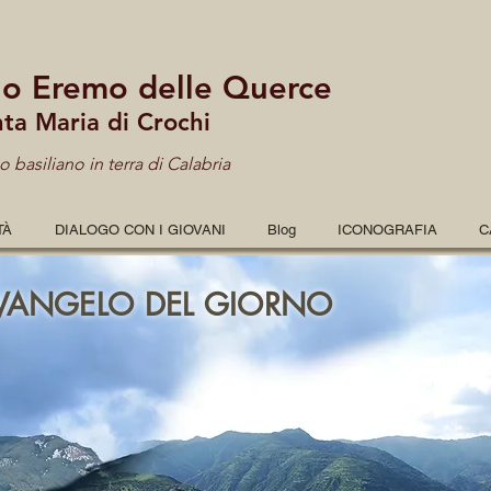
lo Eremo delle Querce
nta Maria di Crochi
 basiliano in terra di Calabria
TÀ
DIALOGO CON I GIOVANI
Blog
ICONOGRAFIA
C
VANGELO DEL GIORNO